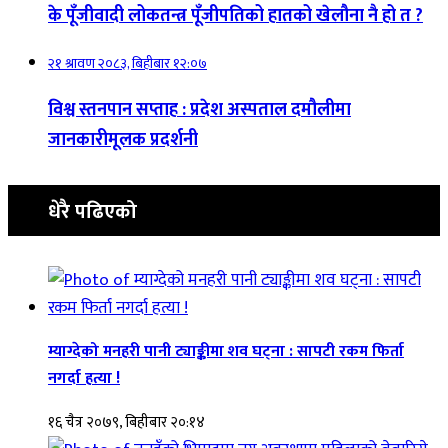
के पूँजीवादी लोकतन्त्र पूँजीपतिको हातको खेलौना नै हो त ?
२१ श्रावण २०८३, बिहीबार १२:०७
विश्व स्तनपान सप्ताह : प्रदेश अस्पताल दमौलीमा
जानकारीमूलक प्रदर्शनी
धेरै पढिएको
म्याग्देको मनहरी पानी ट्याङ्कीमा शव घट्ना : सापटी रकम फिर्ता
नगर्दा हत्या !
१६ चैत्र २०७९, बिहीबार २०:१४