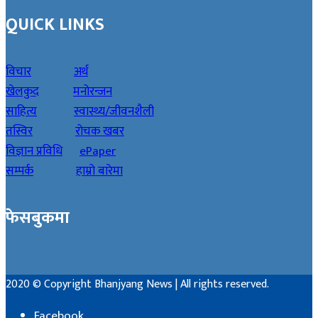
QUICK LINKS
विचार
अर्थ
खेलकुद
मनोरन्जन
साहित्य
स्वास्थ्य/जीवनशैली
तस्विर
रोचक खबर
विज्ञान प्रविधि
ePaper
सम्पर्क
हाम्रो बारेमा
फेसबुकमा
2020 © Copyright Bhanjyang News | All rights reserved.
Facebook