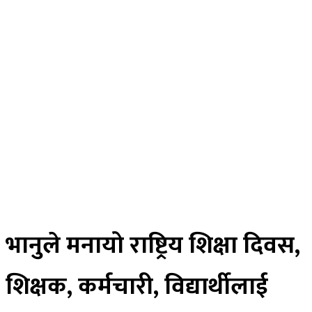
विचार
अर्थ
मनोरन्जन
स्वास्थ्य
खेलकुद
साहित्य
तस्विर
रोचक खबर
विज्ञान प्रविधि
भिडियाे
ePaper
भानुले मनायो राष्ट्रिय शिक्षा दिवस,
शिक्षक, कर्मचारी, विद्यार्थीलाई