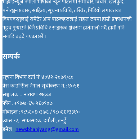
भञ्ज्याङन्यूज नेपाली भाषाको न्यूज पोर्टलमा समाचार, विचार, खेलकुद,
मनोरञ्जन प्रवास, साहित्य, सूचना प्रविधि, तस्विर, भिडियो लगायतका
विषयवस्तुलाई समेटेर आम पाठकहरुलाई सहज रुपमा हाम्रो प्रकाशनको
पहुच पुर्‍याउने यिनै प्रविधि र सञ्चारका क्षेत्रसंग हातेमालो गर्दै हामी पनि
अगाडि बढ्दै गएका छौं ।
सम्पर्क
सूचना विभाग दर्ता नंः ४०४२-२०७९/८०
प्रेस काउन्सिल नेपाल सूचीकरण नं. : ४०५१
सञ्चालक – नारायण खड्का
फोन : +९७७-६५-५६०९०७
मोबाइल : ९८५६०६०३७६ / ९८०६६१३३४०
व्यास -२, सफासडक, दमौली, तनहुँ
इमेल :
newsbhanjyang@gmail.com