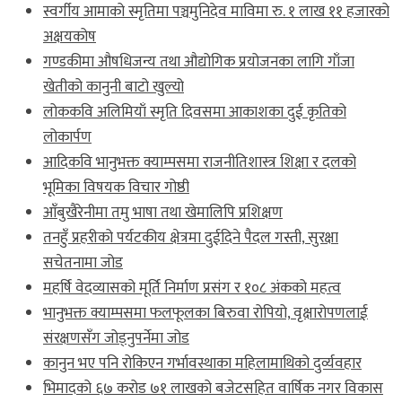
स्वर्गीय आमाको स्मृतिमा पञ्चमुनिदेव माविमा रु. १ लाख ११ हजारको
अक्षयकोष
गण्डकीमा औषधिजन्य तथा औद्योगिक प्रयोजनका लागि गाँजा
खेतीको कानुनी बाटो खुल्यो
लोककवि अलिमियाँ स्मृति दिवसमा आकाशका दुई कृतिको
लोकार्पण
आदिकवि भानुभक्त क्याम्पसमा राजनीतिशास्त्र शिक्षा र दलको
भूमिका विषयक विचार गोष्ठी
आँबुखैरेनीमा तमु भाषा तथा खेमालिपि प्रशिक्षण
तनहुँ प्रहरीको पर्यटकीय क्षेत्रमा दुईदिने पैदल गस्ती, सुरक्षा
सचेतनामा जोड
महर्षि वेदव्यासको मूर्ति निर्माण प्रसंग र १०८ अंकको महत्व
भानुभक्त क्याम्पसमा फलफूलका बिरुवा रोपियो, वृक्षारोपणलाई
संरक्षणसँग जोड्नुपर्नेमा जोड
कानुन भए पनि रोकिएन गर्भावस्थाका महिलामाथिको दुर्व्यवहार
भिमादको ६७ करोड ७१ लाखको बजेटसहित वार्षिक नगर विकास