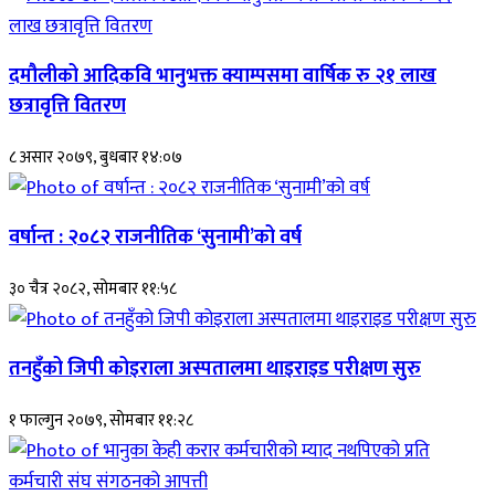
दमौलीको आदिकवि भानुभक्त क्याम्पसमा वार्षिक रु २१ लाख
छत्रावृत्ति वितरण
८ असार २०७९, बुधबार १४:०७
वर्षान्त : २०८२ राजनीतिक ‘सुनामी’को वर्ष
३० चैत्र २०८२, सोमबार ११:५८
तनहुँको जिपी कोइराला अस्पतालमा थाइराइड परीक्षण सुरु
१ फाल्गुन २०७९, सोमबार ११:२८