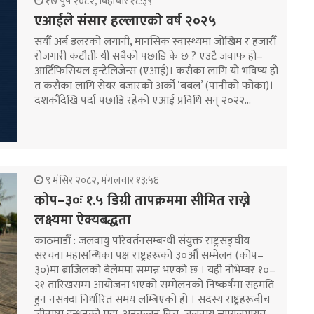
१७ पुष २०८२, बिहीबार १८:३९
एआईले संसार हल्लाएको वर्ष २०२५
सयौँ अर्ब डलरको लगानी, मानसिक स्वास्थ्यमा जोखिम र हजारौँ
रोजगारी कटौतीः यी सबैको पछाडि के छ ? एउटै जवाफ हो–
आर्टिफिसियल इन्टेलिजेन्स (एआई)। कसैका लागि यो भविष्य हो
त कसैका लागि सेयर बजारको अर्को ‘बबल’ (पानीको फोका)।
दशकौँदेखि पर्दा पछाडि रहेको एआई प्रविधि सन् २०२२…
९ मंसिर २०८२, मंगलवार १३:५६
कोप–३०ः १.५ डिग्री तापक्रममा सीमित राख्ने
लक्ष्यमा ऐक्यबद्धता
काठमाडाैँ : जलवायु परिवर्तनसम्बन्धी संयुक्त राष्ट्रसङ्घीय
संरचना महासन्धिका पक्ष राष्ट्रहरूको ३०औँ सम्मेलन (कोप–
३०)मा ब्राजिलको बेलेममा सम्पन्न भएको छ । यही नोभेम्बर १०–
२१ तारिखसम्म आयोजना भएको सम्मेलनको निष्कर्षमा सहमति
हुन नसक्दा निर्धारित समय लम्बिएको हो । सदस्य राष्ट्रहरूबीच