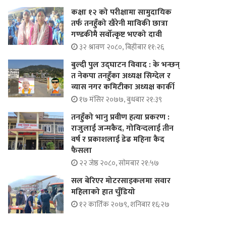
कक्षा १२ को परीक्षामा सामुदायिक
तर्फ तनहुँको खैरेनी माविकी छात्रा
गण्डकीमै सर्वोत्कृष्ट भएको दावी
३२ श्रावण २०८०, बिहीबार ११:२६
बुल्दी पुल उद्घाटन विवाद : के भन्छन्
त नेकपा तनहुँका अध्यक्ष सिग्देल र
व्यास नगर कमिटीका अध्यक्ष कार्की
१७ मंसिर २०७७, बुधबार २१:३९
तनहुँको भानु प्रवीण हत्या प्रकरण :
राजुलाई जन्मकैद, गोविन्दलाई तीन
वर्ष र प्रकाशलाई डेढ महिना कैद
फैसला
२२ जेष्ठ २०८०, सोमबार २१:५७
सल बेरिएर मोटरसाइकलमा सवार
महिलाको हात चुँडियो
१२ कार्तिक २०७९, शनिबार १६:२७