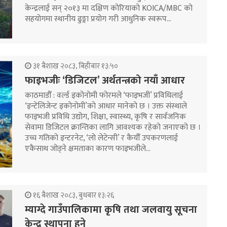
केन्द्रलाई सन् २०१३ मा दक्षिण कोरियाको KOICA/MBC को
सहयोगमा स्थानीय ढुङ्गा प्रयोग गरी आधुनिक स्वरूप…
३१ बैशाख २०८३, बिहीबार १३:५०
फाइभजीः ‘डिजिटल’ अर्थतन्त्रको नयाँ आधार
काठमाडौँ : वर्ल्ड इकोनोमी फोरमले ‘फाइभजी’ प्रविधिलाई
‘इन्टेलिजेन्ट इकोनोमी’को आधार मानेको छ । उक्त संस्थाले
फाइभजी प्रविधि उद्योग, शिक्षा, स्वास्थ्य, कृषि र सार्वजनिक
सेवामा डिजिटल क्रान्तिका लागि आवश्यक रहेको जनाएको छ ।
उच्च गतिको इन्टरनेट, ‘लो लेटेन्सी’ र कैयौँ उपकरणलाई
एकैसाथ जोड्ने क्षमताका कारण फाइभजीले…
१६ बैशाख २०८३, बुधबार १३:२६
म्याग्दे गाउँपालिकामा कृषि तथा जलवायु सूचना
केन्द्र स्थापना हुने