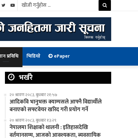
खोजी
cebook
Twitter
YouTube
गर्नुहोस
...
ञान प्रविधि
भिडियाे
ePaper
भर्खरै
२० श्रावण २०८३, बुधबार २१:५७
आदिकवि भानुभक्त क्याम्पसले आफ्नै विद्यार्थीले
बनाएको सफ्टवेयर खरिद गरी प्रयोग गर्ने
२० श्रावण २०८३, बुधबार १३:२९
नेपालमा शिक्षाको थालनी : इतिहासदेखि
वर्तमानसम्म, आजको आवश्यकता, ब्यवसायिक