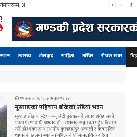
वर्तमानसम्म, आजको आवश्यकता, ब्यवसायिक शिक्षा
Fa
रन्जन
स्वास्थ्य
खेलकुद
साहित्य
तस्विर
रोचक खबर
विज्
१५ असार २०८३, सोमबार १२:११
मुस्ताङको पहिचान बोकेको रेडियो भवन
मुस्ताङ ब्रोड्कास्टिङ्ग कम्यूनिटी मुस्ताङको सञ्चार इतिहासको
एउटा प्रेरणादायी अध्याय हो । स्थानीय सञ्चारको पहुँच विस्तार
गर्ने उद्देश्यका साथ स्थानीय कुलबहादुर थकाली र केदारसिंह
थापाको पहलमा स्थापना गरिएको यो सामुदायिक रेडियो