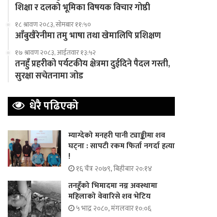
शिक्षा र दलको भूमिका विषयक विचार गोष्ठी
१८ श्रावण २०८३, सोमबार ११:५०
आँबुखैरेनीमा तमु भाषा तथा खेमालिपि प्रशिक्षण
१७ श्रावण २०८३, आईतवार १३:५२
तनहुँ प्रहरीको पर्यटकीय क्षेत्रमा दुईदिने पैदल गस्ती,
सुरक्षा सचेतनामा जोड
धेरै पढिएको
म्याग्देको मनहरी पानी ट्याङ्कीमा शव
घट्ना : सापटी रकम फिर्ता नगर्दा हत्या
!
१६ चैत्र २०७९, बिहीबार २०:१४
तनहुँको भिमादमा नग्न अवस्थामा
महिलाको वेवारिसे शव भेटिय
५ भाद्र २०८०, मंगलवार १०:०६