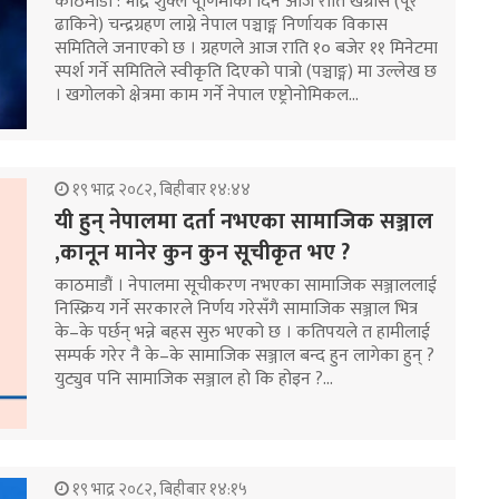
काठमाडौँ : भाद्र शुक्ल पूर्णिमाका दिन आज राति खग्रास (पूरै
ढाकिने) चन्द्रग्रहण लाग्ने नेपाल पञ्चाङ्ग निर्णायक विकास
समितिले जनाएको छ । ग्रहणले आज राति १० बजेर ११ मिनेटमा
स्पर्श गर्ने समितिले स्वीकृति दिएको पात्रो (पञ्चाङ्ग) मा उल्लेख छ
। खगोलको क्षेत्रमा काम गर्ने नेपाल एष्ट्रोनोमिकल…
१९ भाद्र २०८२, बिहीबार १४:४४
यी हुन् नेपालमा दर्ता नभएका सामाजिक सञ्जाल
,कानून मानेर कुन कुन सूचीकृत भए ?
काठमाडौं । नेपालमा सूचीकरण नभएका सामाजिक सञ्जाललाई
निस्क्रिय गर्ने सरकारले निर्णय गरेसँगै सामाजिक सञ्जाल भित्र
के–के पर्छन् भन्ने बहस सुरु भएको छ । कतिपयले त हामीलाई
सम्पर्क गरेर नै के–के सामाजिक सञ्जाल बन्द हुन लागेका हुन् ?
युट्युव पनि सामाजिक सञ्जाल हो कि होइन ?…
१९ भाद्र २०८२, बिहीबार १४:१५