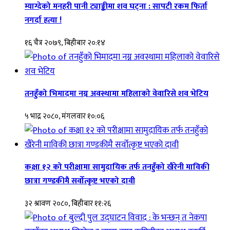
म्याग्देको मनहरी पानी ट्याङ्कीमा शव घट्ना : सापटी रकम फिर्ता
नगर्दा हत्या !
१६ चैत्र २०७९, बिहीबार २०:१४
तनहुँको भिमादमा नग्न अवस्थामा महिलाको वेवारिसे शव भेटिय
५ भाद्र २०८०, मंगलवार १०:०६
कक्षा १२ को परीक्षामा सामुदायिक तर्फ तनहुँको खैरेनी माविकी
छात्रा गण्डकीमै सर्वोत्कृष्ट भएको दावी
३२ श्रावण २०८०, बिहीबार ११:२६