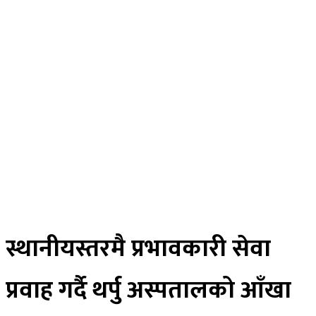
विचार
अर्थ
मनोरन्जन
स्वास्थ्य
खेलकुद
साहित्य
तस्विर
रोचक खबर
विज्ञान प्रविधि
भिडियाे
ePaper
स्थानीयस्तरमै प्रभावकारी सेवा
प्रवाह गर्दै थर्पु अस्पतालको आँखा