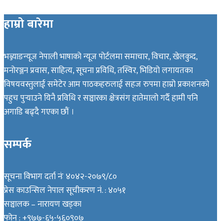
हाम्रो बारेमा
भञ्ज्याङन्यूज नेपाली भाषाको न्यूज पोर्टलमा समाचार, विचार, खेलकुद,
मनोरञ्जन प्रवास, साहित्य, सूचना प्रविधि, तस्विर, भिडियो लगायतका
विषयवस्तुलाई समेटेर आम पाठकहरुलाई सहज रुपमा हाम्रो प्रकाशनको
पहुच पुर्‍याउने यिनै प्रविधि र सञ्चारका क्षेत्रसंग हातेमालो गर्दै हामी पनि
अगाडि बढ्दै गएका छौं ।
सम्पर्क
सूचना विभाग दर्ता नंः ४०४२-२०७९/८०
प्रेस काउन्सिल नेपाल सूचीकरण नं. : ४०५१
सञ्चालक – नारायण खड्का
फोन : +९७७-६५-५६०९०७