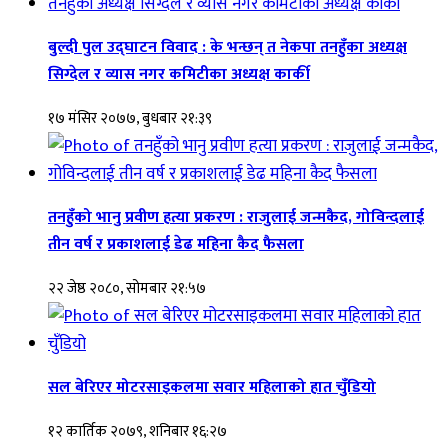
बुल्दी पुल उद्घाटन विवाद : के भन्छन् त नेकपा तनहुँका अध्यक्ष
सिग्देल र व्यास नगर कमिटीका अध्यक्ष कार्की
१७ मंसिर २०७७, बुधबार २१:३९
तनहुँको भानु प्रवीण हत्या प्रकरण : राजुलाई जन्मकैद, गोविन्दलाई
तीन वर्ष र प्रकाशलाई डेढ महिना कैद फैसला
२२ जेष्ठ २०८०, सोमबार २१:५७
सल बेरिएर मोटरसाइकलमा सवार महिलाको हात चुँडियो
१२ कार्तिक २०७९, शनिबार १६:२७