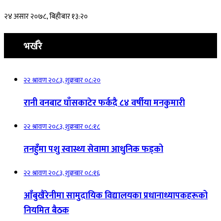
२४ असार २०७८, बिहीबार १३:२०
भर्खरै
२२ श्रावण २०८३, शुक्रबार ०८:२०
रानी वनबाट घाँसकाटेर फर्कदै ८४ वर्षीया मनकुमारी
२२ श्रावण २०८३, शुक्रबार ०८:१८
तनहुँमा पशु स्वास्थ्य सेवामा आधुनिक फड्को
२२ श्रावण २०८३, शुक्रबार ०८:१६
आँबुखैरेनीमा सामुदायिक विद्यालयका प्रधानाध्यापकहरूको
नियमित बैठक