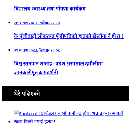
विद्यालय स्वास्थ्य तथा पोषणा कार्यक्रम
२१ श्रावण २०८३, बिहीबार १२:१०
के पूँजीवादी लोकतन्त्र पूँजीपतिको हातको खेलौना नै हो त ?
२१ श्रावण २०८३, बिहीबार १२:०७
विश्व स्तनपान सप्ताह : प्रदेश अस्पताल दमौलीमा
जानकारीमूलक प्रदर्शनी
धेरै पढिएको