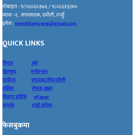
मोबाइल : ९८५६०६०३७६ / ९८०६६१३३४०
व्यास -२, सफासडक, दमौली, तनहुँ
इमेल :
newsbhanjyang@gmail.com
QUICK LINKS
विचार
अर्थ
खेलकुद
मनोरन्जन
साहित्य
स्वास्थ्य/जीवनशैली
तस्विर
रोचक खबर
विज्ञान प्रविधि
ePaper
सम्पर्क
हाम्रो बारेमा
फेसबुकमा