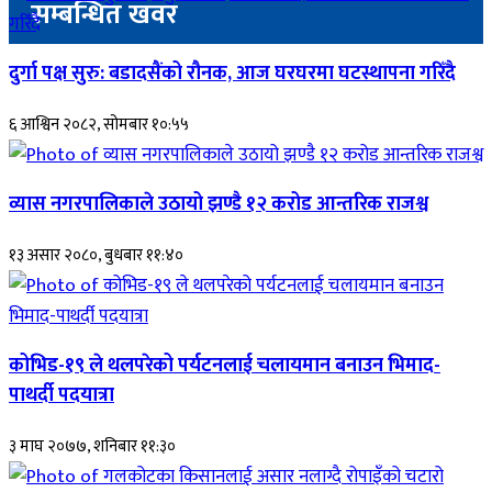
सम्बन्धित खवर
दुर्गा पक्ष सुरु: बडादसैंको रौनक, आज घरघरमा घटस्थापना गरिँदै
६ आश्विन २०८२, सोमबार १०:५५
व्यास नगरपालिकाले उठायो झण्डै १२ करोड आन्तरिक राजश्व
१३ असार २०८०, बुधबार ११:४०
कोभिड-१९ ले थलपरेको पर्यटनलाई चलायमान बनाउन भिमाद-
पाथर्दी पदयात्रा
३ माघ २०७७, शनिबार ११:३०