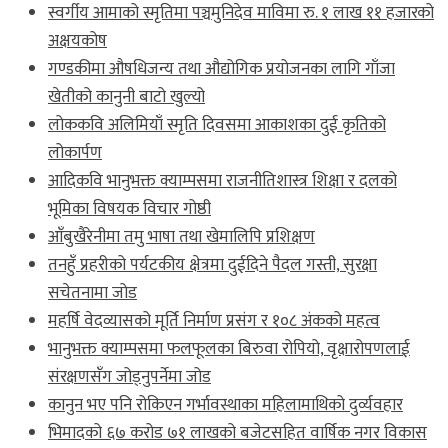
स्वर्गीय आमाको स्मृतिमा पञ्चमुनिदेव माविमा रु. १ लाख ११ हजारको
अक्षयकोष
गण्डकीमा औषधिजन्य तथा औद्योगिक प्रयोजनका लागि गाँजा
खेतीको कानुनी बाटो खुल्यो
लोककवि अलिमियाँ स्मृति दिवसमा आकाशका दुई कृतिको
लोकार्पण
आदिकवि भानुभक्त क्याम्पसमा राजनीतिशास्त्र शिक्षा र दलको
भूमिका विषयक विचार गोष्ठी
आँबुखैरेनीमा तमु भाषा तथा खेमालिपि प्रशिक्षण
तनहुँ प्रहरीको पर्यटकीय क्षेत्रमा दुईदिने पैदल गस्ती, सुरक्षा
सचेतनामा जोड
महर्षि वेदव्यासको मूर्ति निर्माण प्रसंग र १०८ अंकको महत्व
भानुभक्त क्याम्पसमा फलफूलका बिरुवा रोपियो, वृक्षारोपणलाई
संरक्षणसँग जोड्नुपर्नेमा जोड
कानुन भए पनि रोकिएन गर्भावस्थाका महिलामाथिको दुर्व्यवहार
भिमादको ६७ करोड ७१ लाखको बजेटसहित वार्षिक नगर विकास