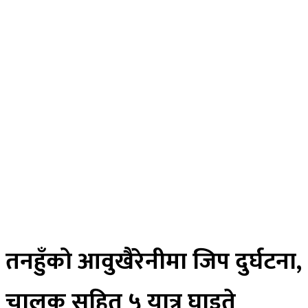
राजनीति
विचार
अर्थ
मनोरन्जन
स्वास्थ्य
खेलकुद
साहित्य
तस्विर
रोचक खबर
विज्ञान प्रविधि
भिडियाे
ePaper
तनहुँको आवुखैरेनीमा जिप दुर्घटना,
चालक सहित ५ यात्रु घाइते