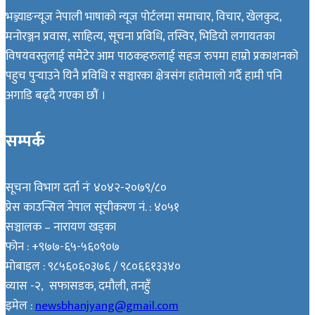
भञ्ज्याङन्यूज नेपाली भाषाको न्यूज पोर्टलमा समाचार, विचार, खेलकुद,
मनोरञ्जन प्रवास, साहित्य, सूचना प्रविधि, तस्विर, भिडियो लगायतका
विषयवस्तुलाई समेटेर आम पाठकहरुलाई सहज रुपमा हाम्रो प्रकाशनको
पहुच पुर्‍याउने यिनै प्रविधि र सञ्चारका क्षेत्रसंग हातेमालो गर्दै हामी पनि
अगाडि बढ्दै गएका छौं ।
सम्पर्क
सूचना विभाग दर्ता नंः ४०४२-२०७९/८०
प्रेस काउन्सिल नेपाल सूचीकरण नं. : ४०५१
सञ्चालक – नारायण खड्का
फोन : +९७७-६५-५६०९०७
मोबाइल : ९८५६०६०३७६ / ९८०६६१३३४०
व्यास -२, सफासडक, दमौली, तनहुँ
इमेल :
newsbhanjyang@gmail.com