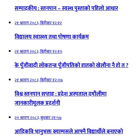
सम्पादकीय : स्तनपान – स्वस्थ पुस्ताको पहिलो आधार
२१ श्रावण २०८३, बिहीबार १२:१२
विद्यालय स्वास्थ्य तथा पोषणा कार्यक्रम
२१ श्रावण २०८३, बिहीबार १२:१०
के पूँजीवादी लोकतन्त्र पूँजीपतिको हातको खेलौना नै हो त ?
२१ श्रावण २०८३, बिहीबार १२:०७
विश्व स्तनपान सप्ताह : प्रदेश अस्पताल दमौलीमा
जानकारीमूलक प्रदर्शनी
२० श्रावण २०८३, बुधबार २१:५७
आदिकवि भानुभक्त क्याम्पसले आफ्नै विद्यार्थीले बनाएको