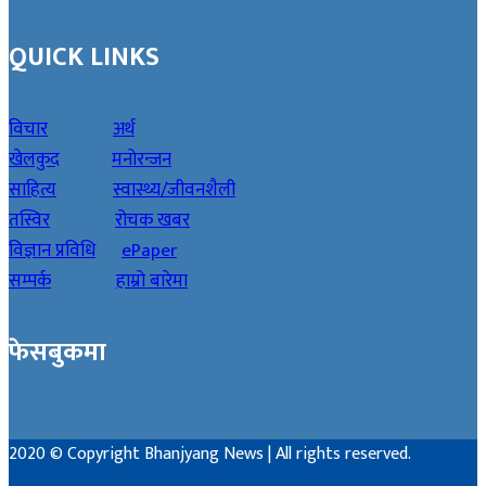
QUICK LINKS
विचार
अर्थ
खेलकुद
मनोरन्जन
साहित्य
स्वास्थ्य/जीवनशैली
तस्विर
रोचक खबर
विज्ञान प्रविधि
ePaper
सम्पर्क
हाम्रो बारेमा
फेसबुकमा
2020 © Copyright Bhanjyang News | All rights reserved.