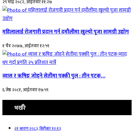
२९ भाद्र २०८२, आईतवार ११:२७
महिलालाई रोजगारी प्रदान गर्न दमौलीमा खुल्यो पूजा सामग्री उद्योग
१ चैत्र २०७७, आईतवार १२:५९
व्यास र ऋषिङ जोड्ने सेतीमा पक्की पुल : तीन पटक…
६ जेष्ठ २०८१, आईतवार १७:५९
भर्खरै
२१ श्रावण २०८३, बिहीबार १२:१३