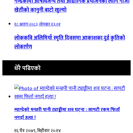
गण्डकीमा औषधिजन्य तथा औद्योगिक प्रयोजनका लागि गाँजा
खेतीको कानुनी बाटो खुल्यो
१८ श्रावण २०८३, सोमबार १३:०१
लोककवि अलिमियाँ स्मृति दिवसमा आकाशका दुई कृतिको
लोकार्पण
धेरै पढिएको
म्याग्देको मनहरी पानी ट्याङ्कीमा शव घट्ना : सापटी रकम फिर्ता
नगर्दा हत्या !
१६ चैत्र २०७९, बिहीबार २०:१४