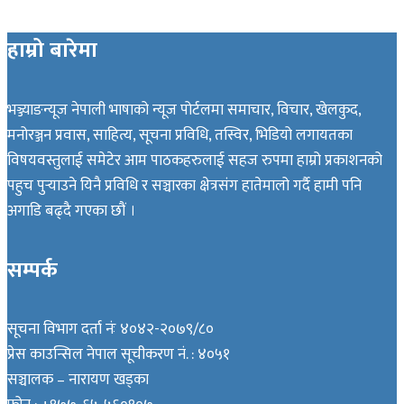
हाम्रो बारेमा
भञ्ज्याङन्यूज नेपाली भाषाको न्यूज पोर्टलमा समाचार, विचार, खेलकुद,
मनोरञ्जन प्रवास, साहित्य, सूचना प्रविधि, तस्विर, भिडियो लगायतका
विषयवस्तुलाई समेटेर आम पाठकहरुलाई सहज रुपमा हाम्रो प्रकाशनको
पहुच पुर्‍याउने यिनै प्रविधि र सञ्चारका क्षेत्रसंग हातेमालो गर्दै हामी पनि
अगाडि बढ्दै गएका छौं ।
सम्पर्क
सूचना विभाग दर्ता नंः ४०४२-२०७९/८०
प्रेस काउन्सिल नेपाल सूचीकरण नं. : ४०५१
सञ्चालक – नारायण खड्का