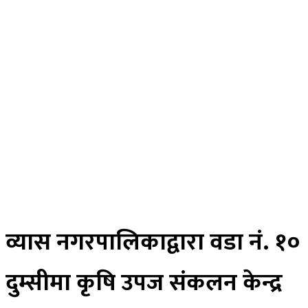
विचार
अर्थ
मनोरन्जन
स्वास्थ्य
खेलकुद
साहित्य
तस्विर
रोचक खबर
विज्ञान प्रविधि
भिडियाे
ePaper
व्यास नगरपालिकाद्वारा वडा नं. १०
दुम्सीमा कृषि उपज संकलन केन्द्र