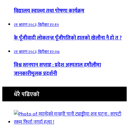
विद्यालय स्वास्थ्य तथा पोषणा कार्यक्रम
२१ श्रावण २०८३, बिहीबार १२:१०
के पूँजीवादी लोकतन्त्र पूँजीपतिको हातको खेलौना नै हो त ?
२१ श्रावण २०८३, बिहीबार १२:०७
विश्व स्तनपान सप्ताह : प्रदेश अस्पताल दमौलीमा
जानकारीमूलक प्रदर्शनी
धेरै पढिएको