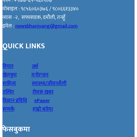
फोन : +९७७-६५-५६०९०७
मोबाइल : ९८५६०६०३७६ / ९८०६६१३३४०
व्यास -२, सफासडक, दमौली, तनहुँ
इमेल :
newsbhanjyang@gmail.com
QUICK LINKS
विचार
अर्थ
खेलकुद
मनोरन्जन
साहित्य
स्वास्थ्य/जीवनशैली
तस्विर
रोचक खबर
विज्ञान प्रविधि
ePaper
सम्पर्क
हाम्रो बारेमा
फेसबुकमा