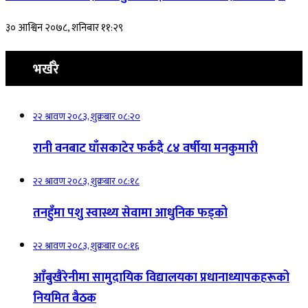
३० आश्विन २०७८, शनिबार ११:२९
भर्खरै
२२ श्रावण २०८३, शुक्रबार ०८:२०
रानी वनबाट घाँसकाटेर फर्कदै ८४ वर्षीया मनकुमारी
२२ श्रावण २०८३, शुक्रबार ०८:१८
तनहुँमा पशु स्वास्थ्य सेवामा आधुनिक फड्को
२२ श्रावण २०८३, शुक्रबार ०८:१६
आँबुखैरेनीमा सामुदायिक विद्यालयका प्रधानाध्यापकहरूको
नियमित बैठक