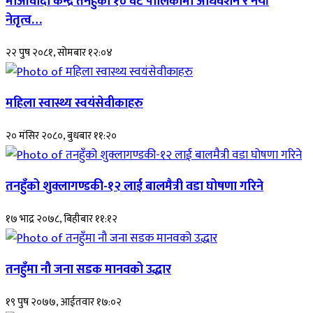
माओवादी केन्द्र तनहुँको १० वटै पालिकामा अधिवेशन र नयाँ
नेतृत्व…
२२ पुष २०८१, सोमबार १२:०४
महिला स्वास्थ्य स्वयंसेवीकाहरु
२० मंसिर २०८०, बुधबार ११:२०
तनहुँको शुक्लागण्डकी-१२ लाई बालमैत्री वडा घोषणा गरिने
१७ भाद्र २०७८, बिहीबार ११:१२
तनहुँमा नौ जना सडक मानवको उद्धार
१९ पुष २०७७, आईतवार १७:०२