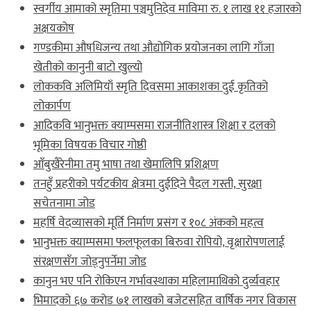
स्वर्गीय आमाको स्मृतिमा पञ्चमुनिदेव माविमा रु. १ लाख ११ हजारको
अक्षयकोष
गण्डकीमा औषधिजन्य तथा औद्योगिक प्रयोजनका लागि गाँजा
खेतीको कानुनी बाटो खुल्यो
लोककवि अलिमियाँ स्मृति दिवसमा आकाशका दुई कृतिको
लोकार्पण
आदिकवि भानुभक्त क्याम्पसमा राजनीतिशास्त्र शिक्षा र दलको
भूमिका विषयक विचार गोष्ठी
आँबुखैरेनीमा तमु भाषा तथा खेमालिपि प्रशिक्षण
तनहुँ प्रहरीको पर्यटकीय क्षेत्रमा दुईदिने पैदल गस्ती, सुरक्षा
सचेतनामा जोड
महर्षि वेदव्यासको मूर्ति निर्माण प्रसंग र १०८ अंकको महत्व
भानुभक्त क्याम्पसमा फलफूलका बिरुवा रोपियो, वृक्षारोपणलाई
संरक्षणसँग जोड्नुपर्नेमा जोड
कानुन भए पनि रोकिएन गर्भावस्थाका महिलामाथिको दुर्व्यवहार
भिमादको ६७ करोड ७१ लाखको बजेटसहित वार्षिक नगर विकास