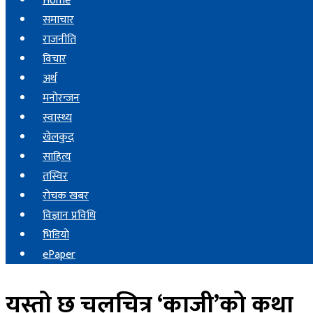
Home
समाचार
राजनीति
विचार
अर्थ
मनोरन्जन
स्वास्थ्य
खेलकुद
साहित्य
तस्विर
रोचक खबर
विज्ञान प्रविधि
भिडियाे
ePaper
यस्तो छ चलचित्र ‘काजी’को कथा