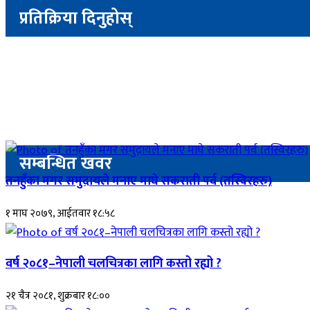
प्रतिक्रिया दिनुहोस्
सम्बन्धित खवर
तनहुँका मगर समुदायले मनाए माघे सकराती पर्व (तस्विरहरु)
१ माघ २०७९, आईतवार १८:५८
वर्ष २०८१–नेपाली चलचित्रका लागि कस्तो रह्यो ?
२१ चैत्र २०८१, शुक्रबार १८:००