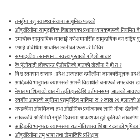
ताजा खबर
तनहुँमा पशु स्वास्थ्य सेवामा आधुनिक फड्को
आँबुखैरेनीमा सामुदायिक विद्यालयका प्रधानाध्यापकहरूको नियमित 
उमाचोक सामुदायिक वनलाई गणेशमानसिंह सामुदायिक वन राष्ट्रिय पु
एआई प्रविधिमा आधारित छातीको एक्स–रे शिविर
सम्पादकीय : स्तनपान – स्वस्थ पुस्ताको पहिलो आधार
के पूँजीवादी लोकतन्त्र पूँजीपतिको हातको खेलौना नै हो त ?
विश्व स्तनपान सप्ताह : प्रदेश अस्पताल दमौलीमा जानकारीमूलक प्रदर्
आदिकवि भानुभक्त क्याम्पसले आफ्नै विद्यार्थीले बनाएको सफ्टवेयर खरिद
नेपालमा शिक्षाको थालनी : इतिहासदेखि वर्तमानसम्म, आजको आवश्य
स्वर्गीय आमाको स्मृतिमा पञ्चमुनिदेव माविमा रु. १ लाख ११ हजारको 
गण्डकीमा औषधिजन्य तथा औद्योगिक प्रयोजनका लागि गाँजा खेतीको क
लोककवि अलिमियाँ स्मृति दिवसमा आकाशका दुई कृतिको लोकार्पण
आदिकवि भानुभक्त क्याम्पसमा राजनीतिशास्त्र शिक्षा र दलको भूमिका
आँबुखैरेनीमा तमु भाषा तथा खेमालिपि प्रशिक्षण