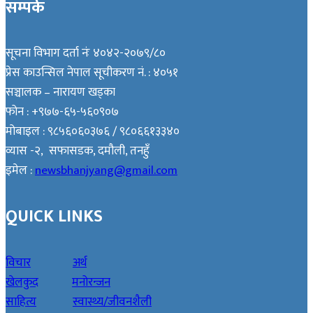
सम्पर्क
सूचना विभाग दर्ता नंः ४०४२-२०७९/८०
प्रेस काउन्सिल नेपाल सूचीकरण नं. : ४०५१
सञ्चालक – नारायण खड्का
फोन : +९७७-६५-५६०९०७
मोबाइल : ९८५६०६०३७६ / ९८०६६१३३४०
व्यास -२, सफासडक, दमौली, तनहुँ
इमेल :
newsbhanjyang@gmail.com
QUICK LINKS
विचार
अर्थ
खेलकुद
मनोरन्जन
साहित्य
स्वास्थ्य/जीवनशैली