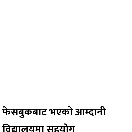
राजनीति
विचार
अर्थ
मनोरन्जन
स्वास्थ्य
खेलकुद
साहित्य
तस्विर
रोचक खबर
विज्ञान प्रविधि
भिडियाे
ePaper
फेसबुकबाट भएको आम्दानी
विद्यालयमा सहयोग