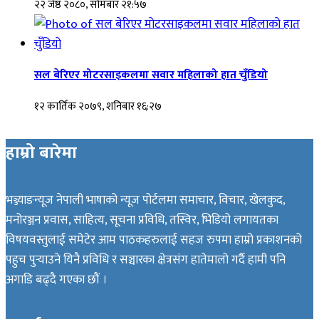
२२ जेष्ठ २०८०, सोमबार २१:५७
सल बेरिएर मोटरसाइकलमा सवार महिलाको हात चुँडियो
१२ कार्तिक २०७९, शनिबार १६:२७
हाम्रो बारेमा
भञ्ज्याङन्यूज नेपाली भाषाको न्यूज पोर्टलमा समाचार, विचार, खेलकुद,
मनोरञ्जन प्रवास, साहित्य, सूचना प्रविधि, तस्विर, भिडियो लगायतका
विषयवस्तुलाई समेटेर आम पाठकहरुलाई सहज रुपमा हाम्रो प्रकाशनको
पहुच पुर्‍याउने यिनै प्रविधि र सञ्चारका क्षेत्रसंग हातेमालो गर्दै हामी पनि
अगाडि बढ्दै गएका छौं ।