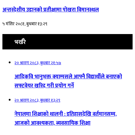
अन्तरदेशीय उडानको प्रतीक्षामा पोखरा विमानस्थल
५ मंसिर २०८१, बुधबार १३:२९
भर्खरै
२० श्रावण २०८३, बुधबार २१:५७
आदिकवि भानुभक्त क्याम्पसले आफ्नै विद्यार्थीले बनाएको
सफ्टवेयर खरिद गरी प्रयोग गर्ने
२० श्रावण २०८३, बुधबार १३:२९
नेपालमा शिक्षाको थालनी : इतिहासदेखि वर्तमानसम्म,
आजको आवश्यकता, ब्यवसायिक शिक्षा