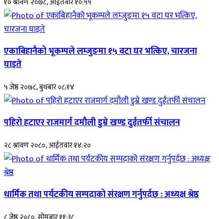
१० श्रावण २०७८, आईतवार १०:५५
एकाबिहानैको भूकम्पले लम्जुङमा १५ वटा घर भत्किए, चारजना
घाइते
५ जेष्ठ २०७८, बुधबार ०८:१४
पहिरो हटाएर राजमार्ग दमौली डुम्रे खण्ड दुईतर्फी संचालन
२८ श्रावण २०८०, आईतवार १४:२०
धार्मिक तथा पर्यटकीय सम्पदाको संरक्षण गर्नुपर्दछ : अध्यक्ष श्रेष्ठ
८ जेष्ठ २०८०, सोमबार ११:३८