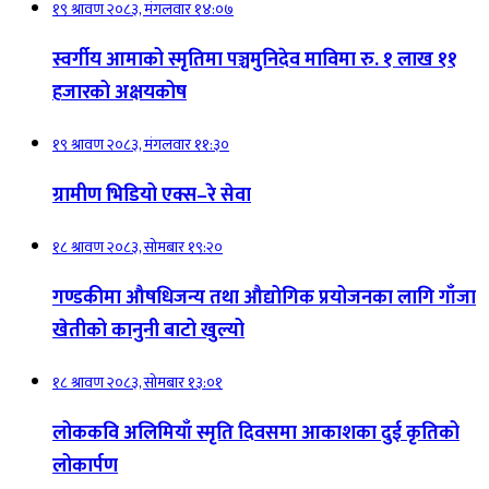
१९ श्रावण २०८३, मंगलवार १४:०७
स्वर्गीय आमाको स्मृतिमा पञ्चमुनिदेव माविमा रु. १ लाख ११
हजारको अक्षयकोष
१९ श्रावण २०८३, मंगलवार ११:३०
ग्रामीण भिडियो एक्स–रे सेवा
१८ श्रावण २०८३, सोमबार १९:२०
गण्डकीमा औषधिजन्य तथा औद्योगिक प्रयोजनका लागि गाँजा
खेतीको कानुनी बाटो खुल्यो
१८ श्रावण २०८३, सोमबार १३:०१
लोककवि अलिमियाँ स्मृति दिवसमा आकाशका दुई कृतिको
लोकार्पण