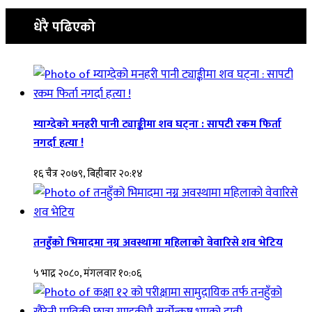
धेरै पढिएको
म्याग्देको मनहरी पानी ट्याङ्कीमा शव घट्ना : सापटी रकम फिर्ता
नगर्दा हत्या !
१६ चैत्र २०७९, बिहीबार २०:१४
तनहुँको भिमादमा नग्न अवस्थामा महिलाको वेवारिसे शव भेटिय
५ भाद्र २०८०, मंगलवार १०:०६