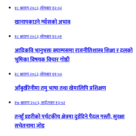
१८ श्रावण २०८३, सोमबार १२:०२
खानापकाउने ग्याँसको अभाव
१८ श्रावण २०८३, सोमबार १२:०१
आदिकवि भानुभक्त क्याम्पसमा राजनीतिशास्त्र शिक्षा र दलको
भूमिका विषयक विचार गोष्ठी
१८ श्रावण २०८३, सोमबार ११:५०
आँबुखैरेनीमा तमु भाषा तथा खेमालिपि प्रशिक्षण
१७ श्रावण २०८३, आईतवार १३:५२
तनहुँ प्रहरीको पर्यटकीय क्षेत्रमा दुईदिने पैदल गस्ती, सुरक्षा
सचेतनामा जोड