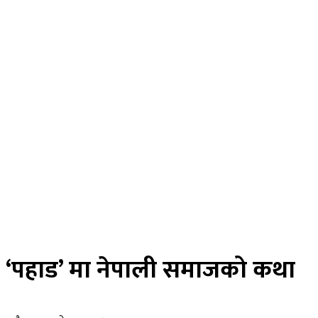
राजनीति
विचार
अर्थ
मनोरन्जन
स्वास्थ्य
खेलकुद
साहित्य
तस्विर
रोचक खबर
विज्ञान प्रविधि
भिडियाे
ePaper
‘पहाड’ मा नेपाली समाजको कथा