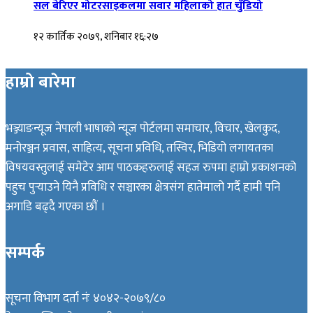
सल बेरिएर मोटरसाइकलमा सवार महिलाको हात चुँडियो
१२ कार्तिक २०७९, शनिबार १६:२७
हाम्रो बारेमा
भञ्ज्याङन्यूज नेपाली भाषाको न्यूज पोर्टलमा समाचार, विचार, खेलकुद,
मनोरञ्जन प्रवास, साहित्य, सूचना प्रविधि, तस्विर, भिडियो लगायतका
विषयवस्तुलाई समेटेर आम पाठकहरुलाई सहज रुपमा हाम्रो प्रकाशनको
पहुच पुर्‍याउने यिनै प्रविधि र सञ्चारका क्षेत्रसंग हातेमालो गर्दै हामी पनि
अगाडि बढ्दै गएका छौं ।
सम्पर्क
सूचना विभाग दर्ता नंः ४०४२-२०७९/८०