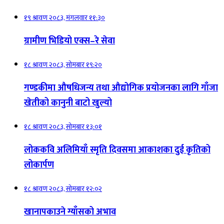
१९ श्रावण २०८३, मंगलवार ११:३०
ग्रामीण भिडियो एक्स–रे सेवा
१८ श्रावण २०८३, सोमबार १९:२०
गण्डकीमा औषधिजन्य तथा औद्योगिक प्रयोजनका लागि गाँजा
खेतीको कानुनी बाटो खुल्यो
१८ श्रावण २०८३, सोमबार १३:०१
लोककवि अलिमियाँ स्मृति दिवसमा आकाशका दुई कृतिको
लोकार्पण
१८ श्रावण २०८३, सोमबार १२:०२
खानापकाउने ग्याँसको अभाव