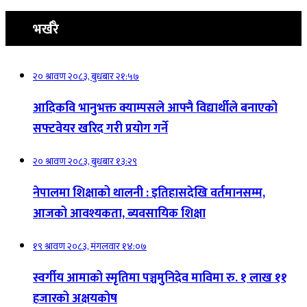
भर्खरै
२० श्रावण २०८३, बुधबार २१:५७
आदिकवि भानुभक्त क्याम्पसले आफ्नै विद्यार्थीले बनाएको
सफ्टवेयर खरिद गरी प्रयोग गर्ने
२० श्रावण २०८३, बुधबार १३:२९
नेपालमा शिक्षाको थालनी : इतिहासदेखि वर्तमानसम्म,
आजको आवश्यकता, ब्यवसायिक शिक्षा
१९ श्रावण २०८३, मंगलवार १४:०७
स्वर्गीय आमाको स्मृतिमा पञ्चमुनिदेव माविमा रु. १ लाख ११
हजारको अक्षयकोष