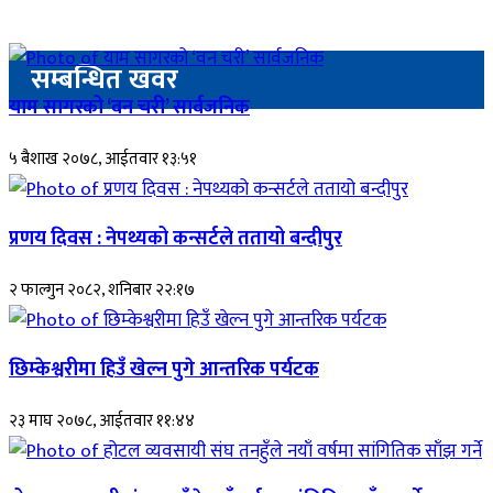
सम्बन्धित खवर
याम सागरको ‘वन चरी’ सार्वजनिक
५ बैशाख २०७८, आईतवार १३:५१
प्रणय दिवस : नेपथ्यको कन्सर्टले ततायो बन्दीपुर
२ फाल्गुन २०८२, शनिबार २२:१७
छिम्केश्वरीमा हिउँ खेल्न पुगे आन्तरिक पर्यटक
२३ माघ २०७८, आईतवार ११:४४