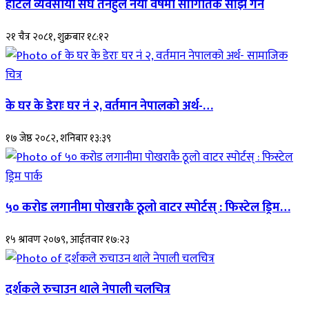
होटल व्यवसायी संघ तनहुँले नयाँ वर्षमा सांगितिक साँझ गर्ने
२१ चैत्र २०८१, शुक्रबार १८:१२
के घर के डेराः घर नं २, वर्तमान नेपालको अर्थ-…
१७ जेष्ठ २०८२, शनिबार १३:३९
५० करोड लगानीमा पोखराकै ठूलो वाटर स्पोर्टस् : फिस्टेल ड्रिम…
१५ श्रावण २०७९, आईतवार १७:२३
दर्शकले रुचाउन थाले नेपाली चलचित्र