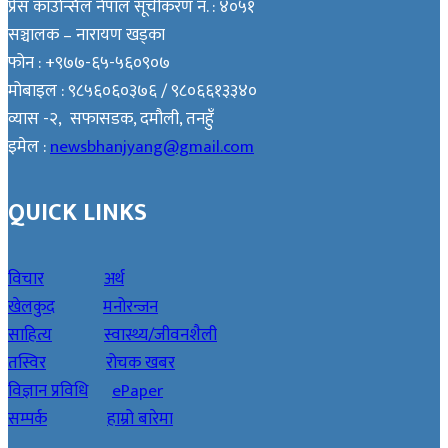
प्रेस काउन्सिल नेपाल सूचीकरण नं. : ४०५१
सञ्चालक – नारायण खड्का
फोन : +९७७-६५-५६०९०७
मोबाइल : ९८५६०६०३७६ / ९८०६६१३३४०
व्यास -२, सफासडक, दमौली, तनहुँ
इमेल :
newsbhanjyang@gmail.com
QUICK LINKS
विचार
अर्थ
खेलकुद
मनोरन्जन
साहित्य
स्वास्थ्य/जीवनशैली
तस्विर
रोचक खबर
विज्ञान प्रविधि
ePaper
सम्पर्क
हाम्रो बारेमा