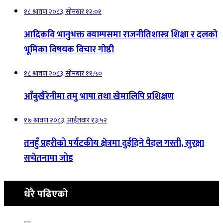
१८ श्रावण २०८३, सोमबार १२:०१
आदिकवि भानुभक्त क्याम्पसमा राजनीतिशास्त्र शिक्षा र दलको
भूमिका विषयक विचार गोष्ठी
१८ श्रावण २०८३, सोमबार ११:५०
आँबुखैरेनीमा तमु भाषा तथा खेमालिपि प्रशिक्षण
१७ श्रावण २०८३, आईतवार १३:५२
तनहुँ प्रहरीको पर्यटकीय क्षेत्रमा दुईदिने पैदल गस्ती, सुरक्षा
सचेतनामा जोड
धेरै पढिएको