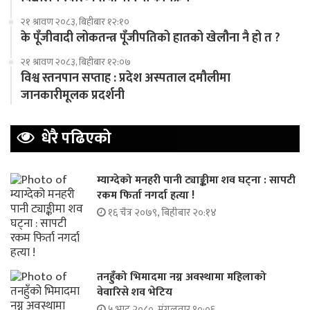
२१ श्रावण २०८३, बिहीबार १२:१०
के पूँजीवादी लोकतन्त्र पूँजीपतिको हातको खेलौना नै हो त ?
२१ श्रावण २०८३, बिहीबार १२:०७
विश्व स्तनपान सप्ताह : प्रदेश अस्पताल दमौलीमा
जानकारीमूलक प्रदर्शनी
धेरै पढिएको
म्याग्देको मनहरी पानी ट्याङ्कीमा शव घट्ना : सापटी
रकम फिर्ता नगर्दा हत्या !
१६ चैत्र २०७९, बिहीबार २०:१४
तनहुँको भिमादमा नग्न अवस्थामा महिलाको
वेवारिसे शव भेटिय
५ भाद्र २०८०, मंगलवार १०:०६