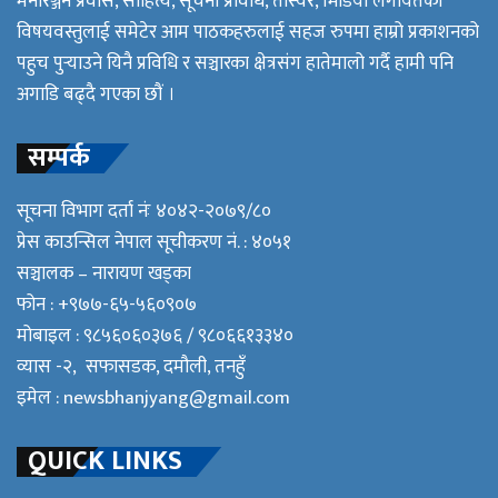
मनोरञ्जन प्रवास, साहित्य, सूचना प्रविधि, तस्विर, भिडियो लगायतका
विषयवस्तुलाई समेटेर आम पाठकहरुलाई सहज रुपमा हाम्रो प्रकाशनको
पहुच पुर्‍याउने यिनै प्रविधि र सञ्चारका क्षेत्रसंग हातेमालो गर्दै हामी पनि
अगाडि बढ्दै गएका छौं ।
सम्पर्क
सूचना विभाग दर्ता नंः ४०४२-२०७९/८०
प्रेस काउन्सिल नेपाल सूचीकरण नं. : ४०५१
सञ्चालक – नारायण खड्का
फोन : +९७७-६५-५६०९०७
मोबाइल : ९८५६०६०३७६ / ९८०६६१३३४०
व्यास -२, सफासडक, दमौली, तनहुँ
इमेल :
newsbhanjyang@gmail.com
QUICK LINKS