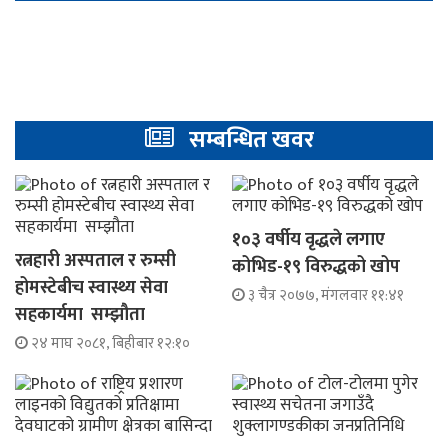
सम्बन्धित खवर
१०३ वर्षीय वृद्धले लगाए
रत्नहारी अस्पताल र रुम्सी
कोभिड-१९ विरुद्धको खोप
होमस्टेबीच स्वास्थ्य सेवा
३ चैत्र २०७७, मंगलवार ११:४१
सहकार्यमा सम्झौता
२४ माघ २०८१, बिहीबार १२:१०