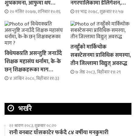
शुभकामना, आफुमा थप…
नगरपालिकामा डेलिगेशन,…
२० मंसिर २०७७, शनिबार १०:१६
११ भाद्र २०७८, शुक्रबार १२:५७
तनहुँको मार्किचोक
विधेयकप्रति असन्तुष्टि जनाउँदै
सबस्टेसनमा प्राविधिक समस्या,
शिक्षक महासंघ धर्नामा, के-के
तीन जिल्लामा विद्युत् अवरुद्ध
छन् शिक्षकहरूका माग…
७ जेष्ठ २०८३, बिहीबार १४:२९
४ आश्विन २०८०, बिहीबार ११:३३
भर्खरै
२२ श्रावण २०८३, शुक्रबार ०८:२०
रानी वनबाट घाँसकाटेर फर्कदै ८४ वर्षीया मनकुमारी