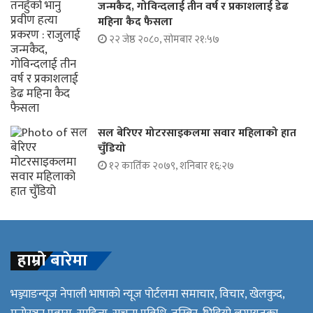
जन्मकैद, गोविन्दलाई तीन वर्ष र प्रकाशलाई डेढ
महिना कैद फैसला
२२ जेष्ठ २०८०, सोमबार २१:५७
सल बेरिएर मोटरसाइकलमा सवार महिलाको हात
चुँडियो
१२ कार्तिक २०७९, शनिबार १६:२७
हाम्रो बारेमा
भञ्ज्याङन्यूज नेपाली भाषाको न्यूज पोर्टलमा समाचार, विचार, खेलकुद,