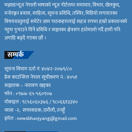
भञ्ज्याङन्यूज नेपाली भाषाको न्यूज पोर्टलमा समाचार, विचार, खेलकुद,
मनोरञ्जन प्रवास, साहित्य, सूचना प्रविधि, तस्विर, भिडियो लगायतका
विषयवस्तुलाई समेटेर आम पाठकहरुलाई सहज रुपमा हाम्रो प्रकाशनको
पहुच पुर्‍याउने यिनै प्रविधि र सञ्चारका क्षेत्रसंग हातेमालो गर्दै हामी पनि
अगाडि बढ्दै गएका छौं ।
सम्पर्क
सूचना विभाग दर्ता नंः ४०४२-२०७९/८०
प्रेस काउन्सिल नेपाल सूचीकरण नं. : ४०५१
सञ्चालक – नारायण खड्का
फोन : +९७७-६५-५६०९०७
मोबाइल : ९८५६०६०३७६ / ९८०६६१३३४०
व्यास -२, सफासडक, दमौली, तनहुँ
इमेल :
newsbhanjyang@gmail.com