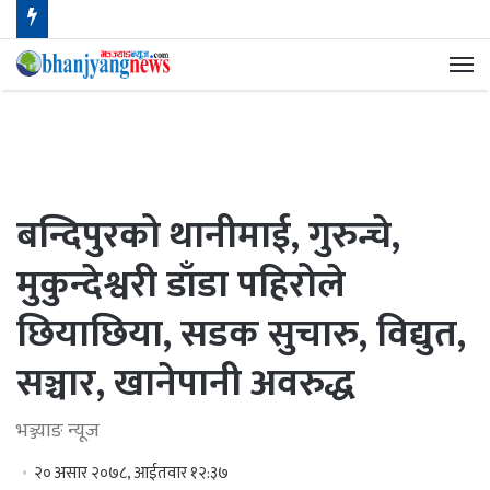
मेन
बन्दिपुरको थानीमाई, गुरुन्चे,
मुकुन्देश्वरी डाँडा पहिरोले
छियाछिया, सडक सुचारु, विद्युत,
सञ्चार, खानेपानी अवरुद्ध
भञ्ज्याङ न्यूज
२० असार २०७८, आईतवार १२:३७