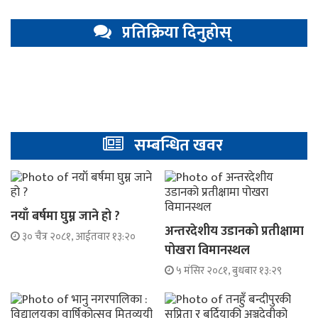
प्रतिक्रिया दिनुहोस्
सम्बन्धित खवर
नयाँ बर्षमा घुम्न जाने हो ?
अन्तरदेशीय उडानको प्रतीक्षामा
३० चैत्र २०८१, आईतवार १३:२०
पोखरा विमानस्थल
५ मंसिर २०८१, बुधबार १३:२९