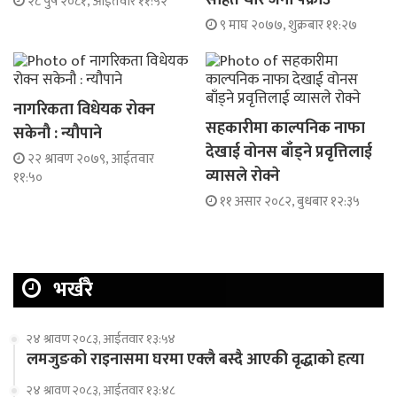
२८ पुष २०८१, आईतवार ११:५२
९ माघ २०७७, शुक्रबार ११:२७
नागरिकता विधेयक रोक्न
सहकारीमा काल्पनिक नाफा
सकेनौ : न्यौपाने
देखाई वोनस बाँड्ने प्रवृत्तिलाई
२२ श्रावण २०७९, आईतवार
व्यासले रोक्ने
११:५०
११ असार २०८२, बुधबार १२:३५
भर्खरै
२४ श्रावण २०८३, आईतवार १३:५४
लमजुङको राइनासमा घरमा एक्लै बस्दै आएकी वृद्धाको हत्या
२४ श्रावण २०८३, आईतवार १३:४८