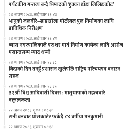
पर्यटकीय गन्तव्य बन्दै भिमादको ‘हुक्का डाँडा लिलिङकोट’
२४ श्रावण २०८३, आईतवार १३:४३
भानुको जलवीरे–ढाडखोला मोटरेबल पुल निर्माणका लागि
प्राविधिक निरीक्षण
२४ श्रावण २०८३, आईतवार १३:४१
व्यास नगरपालिकाले पराशर मार्ग निर्माण कार्यका लागि असोज
मसान्तसम्म म्याद थप्यो
२४ श्रावण २०८३, आईतवार १३:३८
बिदाको दिन तनहुँ प्रशासन खुलेपछि राष्ट्रिय परिचयपत्र बनाउन
सहज
२४ श्रावण २०८३, आईतवार १३:३५
३२औं विश्व आदिवासी दिवस : मातृभाषाको महत्वबारे
वक्तृत्वकला
२२ श्रावण २०८३, शुक्रबार ०८:२०
रानी वनबाट घाँसकाटेर फर्कदै ८४ वर्षीया मनकुमारी
२२ श्रावण २०८३, शुक्रबार ०८:१८