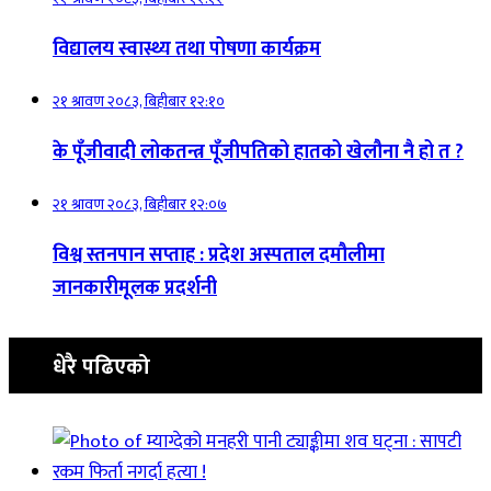
विद्यालय स्वास्थ्य तथा पोषणा कार्यक्रम
२१ श्रावण २०८३, बिहीबार १२:१०
के पूँजीवादी लोकतन्त्र पूँजीपतिको हातको खेलौना नै हो त ?
२१ श्रावण २०८३, बिहीबार १२:०७
विश्व स्तनपान सप्ताह : प्रदेश अस्पताल दमौलीमा
जानकारीमूलक प्रदर्शनी
धेरै पढिएको