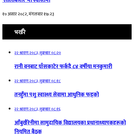
‘लालीबजार’ मा स्वस्तिमा
१० असार २०८२, मंगलवार १७:२३
भर्खरै
२२ श्रावण २०८३, शुक्रबार ०८:२०
रानी वनबाट घाँसकाटेर फर्कदै ८४ वर्षीया मनकुमारी
२२ श्रावण २०८३, शुक्रबार ०८:१८
तनहुँमा पशु स्वास्थ्य सेवामा आधुनिक फड्को
२२ श्रावण २०८३, शुक्रबार ०८:१६
आँबुखैरेनीमा सामुदायिक विद्यालयका प्रधानाध्यापकहरूको
नियमित बैठक