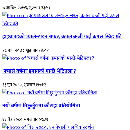
७ आश्विन २०७९, शुक्रबार १३:५१
हाइग्राउडको भ्यालेन्टाइन अफर, कपल बन्जी गर्दा कपल स्विङ फ्री
२८ माघ २०७८, शुक्रबार १४:०२
‘पचासै वर्षमा’ इमानको मान्छे भेटिएला ?
१३ पुष २०८०, शुक्रबार १७:१२
नयाँ वर्षमा मिछुर्लुङमा कौराहा प्रतियोगिता
१३ चैत्र २०८०, मंगलवार ०९:३५