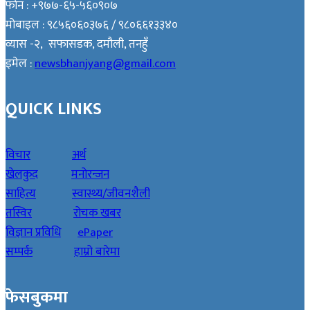
फोन : +९७७-६५-५६०९०७
मोबाइल : ९८५६०६०३७६ / ९८०६६१३३४०
व्यास -२, सफासडक, दमौली, तनहुँ
इमेल :
newsbhanjyang@gmail.com
QUICK LINKS
विचार
अर्थ
खेलकुद
मनोरन्जन
साहित्य
स्वास्थ्य/जीवनशैली
तस्विर
रोचक खबर
विज्ञान प्रविधि
ePaper
सम्पर्क
हाम्रो बारेमा
फेसबुकमा