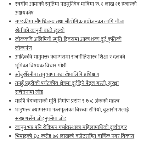
स्वर्गीय आमाको स्मृतिमा पञ्चमुनिदेव माविमा रु. १ लाख ११ हजारको
अक्षयकोष
गण्डकीमा औषधिजन्य तथा औद्योगिक प्रयोजनका लागि गाँजा
खेतीको कानुनी बाटो खुल्यो
लोककवि अलिमियाँ स्मृति दिवसमा आकाशका दुई कृतिको
लोकार्पण
आदिकवि भानुभक्त क्याम्पसमा राजनीतिशास्त्र शिक्षा र दलको
भूमिका विषयक विचार गोष्ठी
आँबुखैरेनीमा तमु भाषा तथा खेमालिपि प्रशिक्षण
तनहुँ प्रहरीको पर्यटकीय क्षेत्रमा दुईदिने पैदल गस्ती, सुरक्षा
सचेतनामा जोड
महर्षि वेदव्यासको मूर्ति निर्माण प्रसंग र १०८ अंकको महत्व
भानुभक्त क्याम्पसमा फलफूलका बिरुवा रोपियो, वृक्षारोपणलाई
संरक्षणसँग जोड्नुपर्नेमा जोड
कानुन भए पनि रोकिएन गर्भावस्थाका महिलामाथिको दुर्व्यवहार
भिमादको ६७ करोड ७१ लाखको बजेटसहित वार्षिक नगर विकास