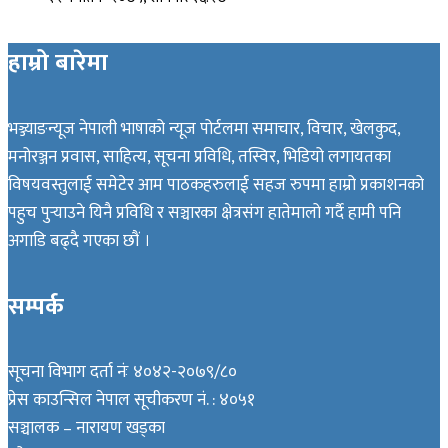
हाम्रो बारेमा
भञ्ज्याङन्यूज नेपाली भाषाको न्यूज पोर्टलमा समाचार, विचार, खेलकुद,
मनोरञ्जन प्रवास, साहित्य, सूचना प्रविधि, तस्विर, भिडियो लगायतका
विषयवस्तुलाई समेटेर आम पाठकहरुलाई सहज रुपमा हाम्रो प्रकाशनको
पहुच पुर्‍याउने यिनै प्रविधि र सञ्चारका क्षेत्रसंग हातेमालो गर्दै हामी पनि
अगाडि बढ्दै गएका छौं ।
सम्पर्क
सूचना विभाग दर्ता नंः ४०४२-२०७९/८०
प्रेस काउन्सिल नेपाल सूचीकरण नं. : ४०५१
सञ्चालक – नारायण खड्का