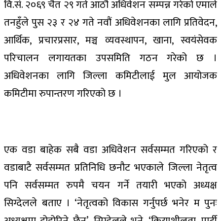
वि.सं. २०६९ चैत २९ गते आठौ अधिवेशन सम्पन्न गरेको एमाले
तनहुँले पुस २३ र २४ गते नवौं अधिवेशनका लागि प्रतिवेदन,
आर्थिक, प्रचारप्रसार, मञ्च व्यवस्थापन, खाना, स्वयंसेवक
परिचालन लगायतका उपसमिति गठन गरेको छ ।
अधिवेशनका लागि जिल्ला कमिटीलाई मुल आयोजक
कमिटीमा रुपान्तरण गरिएको छ ।
एक वडा बाहेक सबै वडा अधिवेशन सर्वसम्मत गरिएको र
वडाबाटै सर्वसम्मत प्रतिनिधि छनौट भएकाले जिल्ला नेतृत्व
पनि सर्वसम्मत रुपमै चयन गर्ने तयारी भएको अध्यक्ष
सिग्देलले बताए । ‘नेतृत्वको विकास गर्नुपर्छ भनेर म पुनः
अध्यक्षमा दोहोरिने छैन’, सिग्देलले भने, ‘क्रियाशीलता, पार्टी