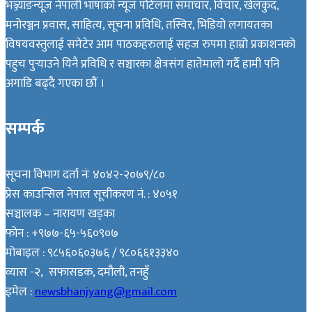
भञ्ज्याङन्यूज नेपाली भाषाको न्यूज पोर्टलमा समाचार, विचार, खेलकुद,
मनोरञ्जन प्रवास, साहित्य, सूचना प्रविधि, तस्विर, भिडियो लगायतका
विषयवस्तुलाई समेटेर आम पाठकहरुलाई सहज रुपमा हाम्रो प्रकाशनको
पहुच पुर्‍याउने यिनै प्रविधि र सञ्चारका क्षेत्रसंग हातेमालो गर्दै हामी पनि
अगाडि बढ्दै गएका छौं ।
सम्पर्क
सूचना विभाग दर्ता नंः ४०४२-२०७९/८०
प्रेस काउन्सिल नेपाल सूचीकरण नं. : ४०५१
सञ्चालक – नारायण खड्का
फोन : +९७७-६५-५६०९०७
मोबाइल : ९८५६०६०३७६ / ९८०६६१३३४०
व्यास -२, सफासडक, दमौली, तनहुँ
इमेल :
newsbhanjyang@gmail.com