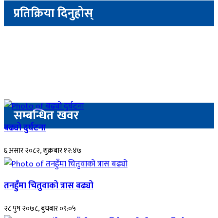
प्रतिक्रिया दिनुहोस्
सम्बन्धित खवर
बढ्यो दुर्घटना
६ असार २०८२, शुक्रबार १२:४७
तनहुँमा चितुवाको त्रास बढ्यो
२८ पुष २०७८, बुधबार ०९:०५