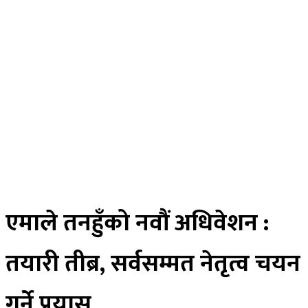
अर्थ
मनोरन्जन
स्वास्थ्य
खेलकुद
साहित्य
तस्विर
रोचक खबर
विज्ञान प्रविधि
भिडियाे
ePaper
एमाले तनहुँको नवौं अधिवेशन :
तयारी तीब्र, सर्वसम्मत नेतृत्व चयन
गर्ने प्रयास