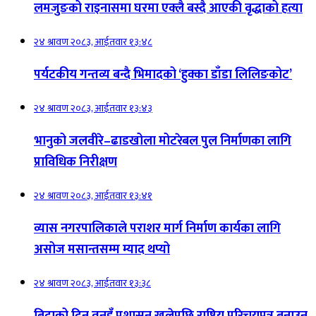
लमजुङको राइनासमा घरमा एक्लै बस्दै आएकी वृद्धाको हत्या
२४ श्रावण २०८३, आईतवार १३:४८
पर्यटकीय गन्तव्य बन्दै भिमादको ‘हुक्का डाँडा लिलिङकोट’
२४ श्रावण २०८३, आईतवार १३:४३
भानुको जलवीरे–ढाडखोला मोटरेबल पुल निर्माणका लागि
प्राविधिक निरीक्षण
२४ श्रावण २०८३, आईतवार १३:४१
व्यास नगरपालिकाले पराशर मार्ग निर्माण कार्यका लागि
असोज मसान्तसम्म म्याद थप्यो
२४ श्रावण २०८३, आईतवार १३:३८
बिदाको दिन तनहुँ प्रशासन खुलेपछि राष्ट्रिय परिचयपत्र बनाउन