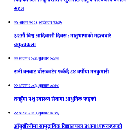
सहज
२४ श्रावण २०८३, आईतवार १३:३५
३२औं विश्व आदिवासी दिवस : मातृभाषाको महत्वबारे
वक्तृत्वकला
२२ श्रावण २०८३, शुक्रबार ०८:२०
रानी वनबाट घाँसकाटेर फर्कदै ८४ वर्षीया मनकुमारी
२२ श्रावण २०८३, शुक्रबार ०८:१८
तनहुँमा पशु स्वास्थ्य सेवामा आधुनिक फड्को
२२ श्रावण २०८३, शुक्रबार ०८:१६
आँबुखैरेनीमा सामुदायिक विद्यालयका प्रधानाध्यापकहरूको