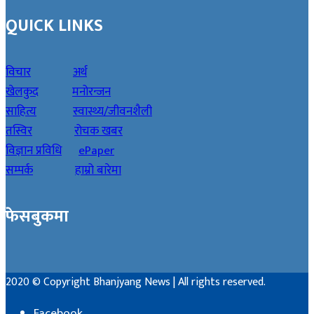
QUICK LINKS
विचार
अर्थ
खेलकुद
मनोरन्जन
साहित्य
स्वास्थ्य/जीवनशैली
तस्विर
रोचक खबर
विज्ञान प्रविधि
ePaper
सम्पर्क
हाम्रो बारेमा
फेसबुकमा
2020 © Copyright Bhanjyang News | All rights reserved.
Facebook