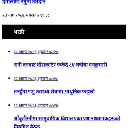
दमौलीमा नमुना मतदान
२७ माघ २०८२, मंगलवार १५:३८
भर्खरै
२२ श्रावण २०८३, शुक्रबार ०८:२०
रानी वनबाट घाँसकाटेर फर्कदै ८४ वर्षीया मनकुमारी
२२ श्रावण २०८३, शुक्रबार ०८:१८
तनहुँमा पशु स्वास्थ्य सेवामा आधुनिक फड्को
२२ श्रावण २०८३, शुक्रबार ०८:१६
आँबुखैरेनीमा सामुदायिक विद्यालयका प्रधानाध्यापकहरूको
नियमित बैठक