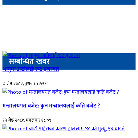
सम्बन्धित खवर
भानुमा अटोलाई रुट इजाजत
७ जेष्ठ २०८२, बुधबार १२:२९
मन्त्रालयगत बजेट: कुन मन्त्रालयलाई कति बजेट ?
१५ जेष्ठ २०८१, मंगलवार १८:०९