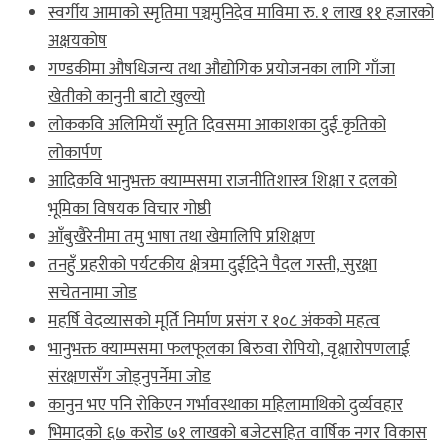
स्वर्गीय आमाको स्मृतिमा पञ्चमुनिदेव माविमा रु. १ लाख ११ हजारको
अक्षयकोष
गण्डकीमा औषधिजन्य तथा औद्योगिक प्रयोजनका लागि गाँजा
खेतीको कानुनी बाटो खुल्यो
लोककवि अलिमियाँ स्मृति दिवसमा आकाशका दुई कृतिको
लोकार्पण
आदिकवि भानुभक्त क्याम्पसमा राजनीतिशास्त्र शिक्षा र दलको
भूमिका विषयक विचार गोष्ठी
आँबुखैरेनीमा तमु भाषा तथा खेमालिपि प्रशिक्षण
तनहुँ प्रहरीको पर्यटकीय क्षेत्रमा दुईदिने पैदल गस्ती, सुरक्षा
सचेतनामा जोड
महर्षि वेदव्यासको मूर्ति निर्माण प्रसंग र १०८ अंकको महत्व
भानुभक्त क्याम्पसमा फलफूलका बिरुवा रोपियो, वृक्षारोपणलाई
संरक्षणसँग जोड्नुपर्नेमा जोड
कानुन भए पनि रोकिएन गर्भावस्थाका महिलामाथिको दुर्व्यवहार
भिमादको ६७ करोड ७१ लाखको बजेटसहित वार्षिक नगर विकास