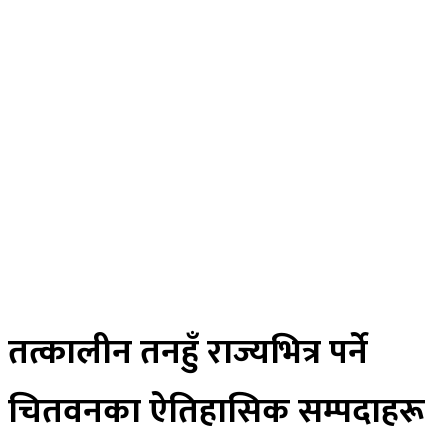
विचार
अर्थ
मनोरन्जन
स्वास्थ्य
खेलकुद
साहित्य
तस्विर
रोचक खबर
विज्ञान प्रविधि
भिडियाे
ePaper
तत्कालीन तनहुँ राज्यभित्र पर्ने
चितवनका ऐतिहासिक सम्पदाहरू