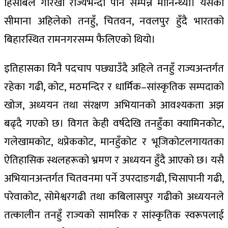
हिसाबले गोरखा राज्यभन्दा पनि सम्पन्न मानिन्थ्यो। यसको
सीमाना अहिलेको तनहुँ, चितवन, नवलपुर हुँदै भारतको
बिहारस्थित रामनगरसम्म फैलिएको थियो।
इतिहासका यिनै पदचाप पछ्याउँदै अहिले तनहुँ राज्यअन्तर्गत
रहेका गढी, कोट, मठमन्दिर र धार्मिक–सांस्कृतिक सम्पदाको
खोज, अध्ययन तथा संरक्षण अभियानको आवश्यकता अझ
बढ्दै गएको छ। विगत केही वर्षदेखि तनहुँका क्यामिनकोट,
गलेखामकोट, थप्रेककोट, मानहुँकोट र भूजिकोटलगायतका
ऐतिहासिक स्थलहरूको भ्रमण र अध्ययन हुँदै आएको छ। यसै
अभियानअन्तर्गत चितवनमा पर्ने उपरदाङगढी, चिसापानी गढी,
परेवाकोट, सोमेश्वरगढी तथा कबिलासपुर गढीको अध्ययनले
तत्कालीन तनहुँ राज्यको सामरिक र सांस्कृतिक स्वरूपलाई