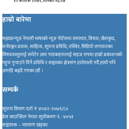
१२ कार्तिक २०७९, शनिबार १६:२७
हाम्रो बारेमा
भञ्ज्याङन्यूज नेपाली भाषाको न्यूज पोर्टलमा समाचार, विचार, खेलकुद,
मनोरञ्जन प्रवास, साहित्य, सूचना प्रविधि, तस्विर, भिडियो लगायतका
विषयवस्तुलाई समेटेर आम पाठकहरुलाई सहज रुपमा हाम्रो प्रकाशनको
पहुच पुर्‍याउने यिनै प्रविधि र सञ्चारका क्षेत्रसंग हातेमालो गर्दै हामी पनि
अगाडि बढ्दै गएका छौं ।
सम्पर्क
सूचना विभाग दर्ता नंः ४०४२-२०७९/८०
प्रेस काउन्सिल नेपाल सूचीकरण नं. : ४०५१
सञ्चालक – नारायण खड्का