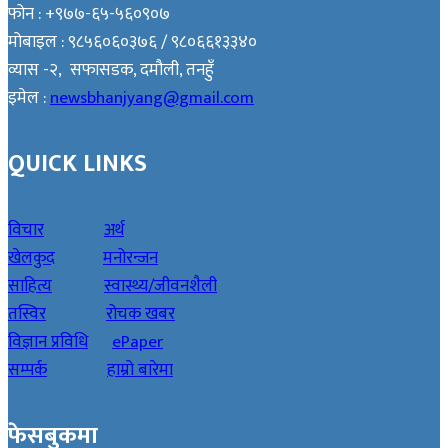
फोन : +९७७-६५-५६०९०७
मोबाइल : ९८५६०६०३७६ / ९८०६६१३३४०
व्यास -२, सफासडक, दमौली, तनहुँ
इमेल :
newsbhanjyang@gmail.com
QUICK LINKS
विचार
अर्थ
खेलकुद
मनोरन्जन
साहित्य
स्वास्थ्य/जीवनशैली
तस्विर
रोचक खबर
विज्ञान प्रविधि
ePaper
सम्पर्क
हाम्रो बारेमा
फेसबुकमा