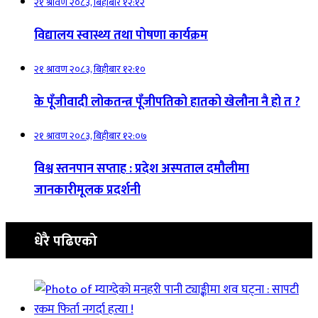
२१ श्रावण २०८३, बिहीबार १२:१२
विद्यालय स्वास्थ्य तथा पोषणा कार्यक्रम
२१ श्रावण २०८३, बिहीबार १२:१०
के पूँजीवादी लोकतन्त्र पूँजीपतिको हातको खेलौना नै हो त ?
२१ श्रावण २०८३, बिहीबार १२:०७
विश्व स्तनपान सप्ताह : प्रदेश अस्पताल दमौलीमा
जानकारीमूलक प्रदर्शनी
धेरै पढिएको