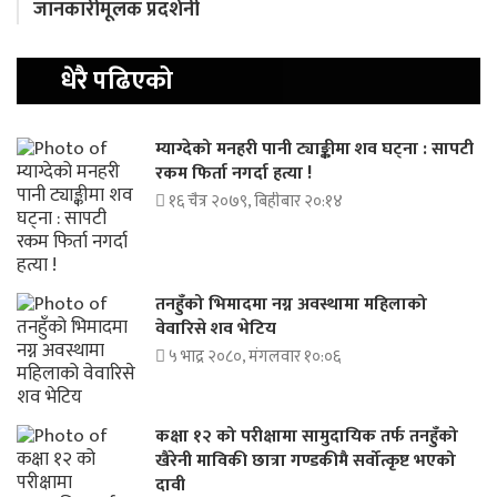
जानकारीमूलक प्रदर्शनी
धेरै पढिएको
म्याग्देको मनहरी पानी ट्याङ्कीमा शव घट्ना : सापटी
रकम फिर्ता नगर्दा हत्या !
१६ चैत्र २०७९, बिहीबार २०:१४
तनहुँको भिमादमा नग्न अवस्थामा महिलाको
वेवारिसे शव भेटिय
५ भाद्र २०८०, मंगलवार १०:०६
कक्षा १२ को परीक्षामा सामुदायिक तर्फ तनहुँको
खैरेनी माविकी छात्रा गण्डकीमै सर्वोत्कृष्ट भएको
दावी