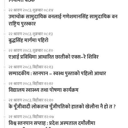
नियमित बैठक
२२ श्रावण २०८३, शुक्रबार ०८:१४
उमाचोक सामुदायिक वनलाई गणेशमानसिंह सामुदायिक वन
राष्ट्रिय पुरस्कार
२२ श्रावण २०८३, शुक्रबार ०८:१३
बुद्धसिंह मार्गमा पहिरो
२२ श्रावण २०८३, शुक्रबार ०८:१०
एआई प्रविधिमा आधारित छातीको एक्स–रे शिविर
२१ श्रावण २०८३, बिहीबार १२:१३
सम्पादकीय : स्तनपान – स्वस्थ पुस्ताको पहिलो आधार
२१ श्रावण २०८३, बिहीबार १२:१२
विद्यालय स्वास्थ्य तथा पोषणा कार्यक्रम
२१ श्रावण २०८३, बिहीबार १२:१०
के पूँजीवादी लोकतन्त्र पूँजीपतिको हातको खेलौना नै हो त ?
२१ श्रावण २०८३, बिहीबार १२:०७
विश्व स्तनपान सप्ताह : प्रदेश अस्पताल दमौलीमा