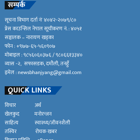
सम्पर्क
सूचना विभाग दर्ता नंः ४०४२-२०७९/८०
प्रेस काउन्सिल नेपाल सूचीकरण नं. : ४०५१
सञ्चालक – नारायण खड्का
फोन : +९७७-६५-५६०९०७
मोबाइल : ९८५६०६०३७६ / ९८०६६१३३४०
व्यास -२, सफासडक, दमौली, तनहुँ
इमेल :
newsbhanjyang@gmail.com
QUICK LINKS
विचार
अर्थ
खेलकुद
मनोरन्जन
साहित्य
स्वास्थ्य/जीवनशैली
तस्विर
रोचक खबर