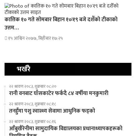
कात्तिक १० गते सोमबार बिहान १०ः१९ बजे दशैँको टीकाको
उत्तम…
१५ आश्विन २०७७, बिहीबार १७:२५
भर्खरै
२२ श्रावण २०८३, शुक्रबार ०८:२०
रानी वनबाट घाँसकाटेर फर्कदै ८४ वर्षीया मनकुमारी
२२ श्रावण २०८३, शुक्रबार ०८:१८
तनहुँमा पशु स्वास्थ्य सेवामा आधुनिक फड्को
२२ श्रावण २०८३, शुक्रबार ०८:१६
आँबुखैरेनीमा सामुदायिक विद्यालयका प्रधानाध्यापकहरूको