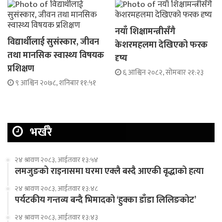
नयाँ शिक्षामन्त्रीसँगै
विद्यार्थीलाई सुसंस्कार, जीवन
केशरमहलमा देखिएको फरक
तथा मानसिक स्वास्थ्य विषयक
दृष्य
प्रशिक्षण
६ आश्विन २०८२, सोमबार २१:२३
९ आश्विन २०७८, शनिबार ११:५१
भर्खरै
२४ श्रावण २०८३, आईतवार १३:५४
लमजुङको राइनासमा घरमा एक्लै बस्दै आएकी वृद्धाको हत्या
२४ श्रावण २०८३, आईतवार १३:४८
पर्यटकीय गन्तव्य बन्दै भिमादको ‘हुक्का डाँडा लिलिङकोट’
२४ श्रावण २०८३, आईतवार १३:४३