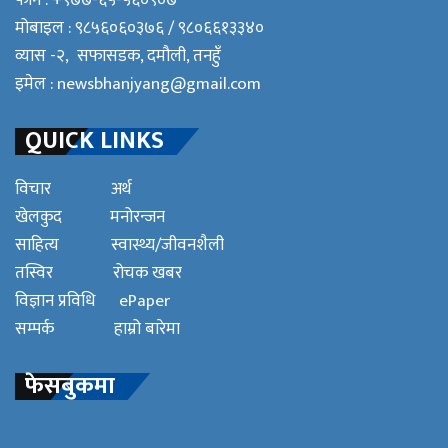
मोबाइल : ९८५६०६०३७६ / ९८०६६१३३४०
व्यास -२, सफासडक, दमौली, तनहुँ
इमेल :
newsbhanjyang@gmail.com
QUICK LINKS
विचार
अर्थ
खेलकुद
मनोरन्जन
साहित्य
स्वास्थ्य/जीवनशैली
तस्विर
रोचक खबर
विज्ञान प्रविधि
ePaper
सम्पर्क
हाम्रो बारेमा
फेसबुकमा