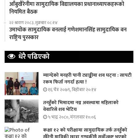
आँबुखैरेनीमा सामुदायिक विद्यालयका प्रधानाध्यापकहरूको
नियमित बैठक
२२ श्रावण २०८३, शुक्रबार ०८:१४
उमाचोक सामुदायिक वनलाई गणेशमानसिंह सामुदायिक वन
राष्ट्रिय पुरस्कार
धेरै पढिएको
म्याग्देको मनहरी पानी ट्याङ्कीमा शव घट्ना : सापटी
रकम फिर्ता नगर्दा हत्या !
१६ चैत्र २०७९, बिहीबार २०:१४
तनहुँको भिमादमा नग्न अवस्थामा महिलाको
वेवारिसे शव भेटिय
५ भाद्र २०८०, मंगलवार १०:०६
कक्षा १२ को परीक्षामा सामुदायिक तर्फ तनहुँको
खैरेनी माविकी छात्रा गण्डकीमै सर्वोत्कृष्ट भएको