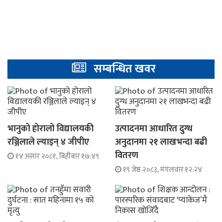
सम्बन्धित खवर
भानुको होरालो विद्यालयकी
उत्पादनमा आधारित दुग्ध
रञ्जिलाले ल्याइन् ४ जीपीए
अनुदानमा २१ लाखभन्दा बढी
वितरण
१४ असार २०८१, बिहीबार १७:४९
१९ जेष्ठ २०८३, मंगलवार १२:२४