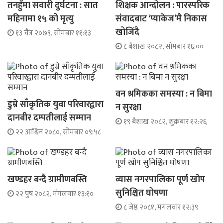
तनहुँमा सवारी दुर्घटना : सात
शिक्षक आन्दोलन : पारस्परिक
महिनामा १५ को मृत्यु
संवादबाट ‘प्याकेज’मै निकास
खोजिँदै
१३ चैत्र २०७९, सोमबार ११:१३
८ बैशाख २०८२, सोमबार १६:००
वन श्रमिकका समस्या : न बिमा
डुम्रे साँकृतिक युवा परिवारद्वारा
न सुरक्षा
दानबीर दम्पतीलाई सम्मान
१९ बैशाख २०८२, शुक्रबार १२:२६
२२ आश्विन २०८०, सोमबार ०९:५८
खण्डहर बन्दै ग्रामीणबस्ति
व्यास नगरपालिका पूर्ण खोप
सुनिश्चित घोषणा
२२ पुष २०८२, मंगलवार १३:१०
८ जेष्ठ २०८१, मंगलवार १२:३९