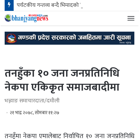
पर्यटकीय गन्तव्य बन्दै भिमादको ‘हुक्का डाँडा लिलिङकोट’
मेन
तनहुँका १० जना जनप्रतिनिधि
नेकपा एकिकृत समाजबादीमा
भञ्ज्याङ समाचारदाता/दमौली
२१ भाद्र २०७८, सोमबार ११:२७
तनहुँमा नेकपा एमालेबाट निर्वाचित १० जना जनप्रतिनिधि