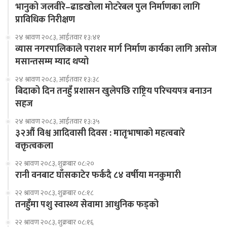
भानुको जलवीरे–ढाडखोला मोटरेबल पुल निर्माणका लागि
प्राविधिक निरीक्षण
२४ श्रावण २०८३, आईतवार १३:४१
व्यास नगरपालिकाले पराशर मार्ग निर्माण कार्यका लागि असोज
मसान्तसम्म म्याद थप्यो
२४ श्रावण २०८३, आईतवार १३:३८
बिदाको दिन तनहुँ प्रशासन खुलेपछि राष्ट्रिय परिचयपत्र बनाउन
सहज
२४ श्रावण २०८३, आईतवार १३:३५
३२औं विश्व आदिवासी दिवस : मातृभाषाको महत्वबारे
वक्तृत्वकला
२२ श्रावण २०८३, शुक्रबार ०८:२०
रानी वनबाट घाँसकाटेर फर्कदै ८४ वर्षीया मनकुमारी
२२ श्रावण २०८३, शुक्रबार ०८:१८
तनहुँमा पशु स्वास्थ्य सेवामा आधुनिक फड्को
२२ श्रावण २०८३, शुक्रबार ०८:१६