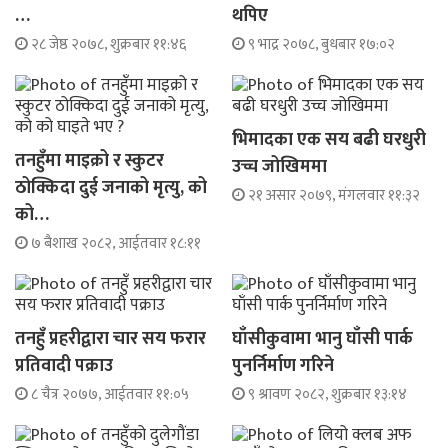
…
थपिए
२८ जेष्ठ २०७८, शुक्रबार ११:४६
९ भाद्र २०७८, बुधबार १७:०२
भिमादका एक सय बढी घरधुरी
तनहुँमा माइक्रो र स्कुटर
उच्च जोखिममा
ठोक्किदा दुई जनाको मृत्यु, को
२१ असार २०७९, मंगलवार ११:३२
को…
७ बैशाख २०८२, आईतवार १८:११
तनहुँ प्रहरीद्वारा चार सय फरार
घाँसीकुवामा भानु घाँसी पार्क
प्रतिवादी पक्राउ
पुनर्निर्माण गरिने
८ चैत्र २०७७, आईतवार ११:०५
९ श्रावण २०८२, शुक्रबार १३:१४