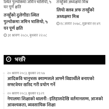
लियो क्लब अफ तनहुँको
तनहुँको दुलेगौंडा स्थित
अध्यक्षमा मिश्र
पुल्चोकमा जमिन भासियो, ५
१८ असार २०७८, शुक्रबार ११:४९
घर पूर्ण क्षति
३१ श्रावण २०८०, बुधबार २२:०८
भर्खरै
२० श्रावण २०८३, बुधबार २१:५७
आदिकवि भानुभक्त क्याम्पसले आफ्नै विद्यार्थीले बनाएको
सफ्टवेयर खरिद गरी प्रयोग गर्ने
२० श्रावण २०८३, बुधबार १३:२९
नेपालमा शिक्षाको थालनी : इतिहासदेखि वर्तमानसम्म, आजको
आवश्यकता, ब्यवसायिक शिक्षा