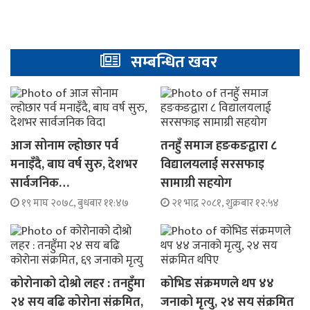
सम्बन्धित खवर
आज सोनाम ल्होछार पर्व
तनहुँ समाज हङकङद्वारा ८
मनाइँदै, बाघ वर्ष सुरु, देशभर
विद्यालयलाई सरसफाइ
सार्वजनिक…
सामाग्री सहयोग
१९ माघ २०७८, बुधबार ११:४७
२१ भाद्र २०८१, शुक्रबार १२:५४
कोरोनाको दोश्रो लहर : तनहुँमा
कोभिड संक्रमणले थप ४४
२४ सय बढि कोरोना संक्रमित,
जनाको मृत्यु, २४ सय संक्रमित