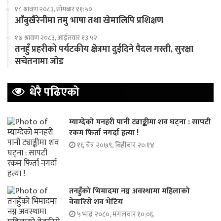
१८ श्रावण २०८३, सोमबार ११:५०
आँबुखैरेनीमा तमु भाषा तथा खेमालिपि प्रशिक्षण
१७ श्रावण २०८३, आईतवार १३:५२
तनहुँ प्रहरीको पर्यटकीय क्षेत्रमा दुईदिने पैदल गस्ती, सुरक्षा
सचेतनामा जोड
धेरै पढिएको
म्याग्देको मनहरी पानी ट्याङ्कीमा शव घट्ना : सापटी
रकम फिर्ता नगर्दा हत्या !
१६ चैत्र २०७९, बिहीबार २०:१४
तनहुँको भिमादमा नग्न अवस्थामा महिलाको
वेवारिसे शव भेटिय
५ भाद्र २०८०, मंगलवार १०:०६