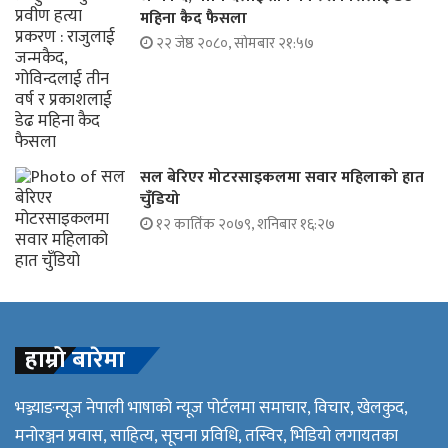
महिना कैद फैसला
२२ जेष्ठ २०८०, सोमबार २१:५७
सल बेरिएर मोटरसाइकलमा सवार महिलाको हात
चुँडियो
१२ कार्तिक २०७९, शनिबार १६:२७
हाम्रो बारेमा
भञ्ज्याङन्यूज नेपाली भाषाको न्यूज पोर्टलमा समाचार, विचार, खेलकुद,
मनोरञ्जन प्रवास, साहित्य, सूचना प्रविधि, तस्विर, भिडियो लगायतका