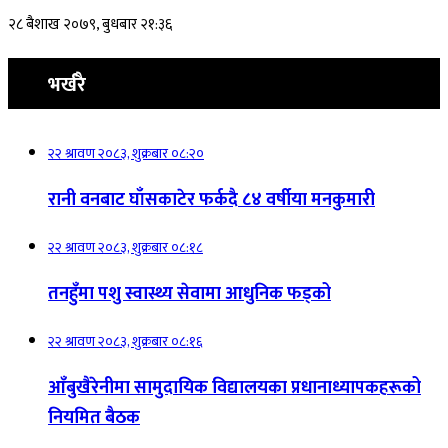
२८ बैशाख २०७९, बुधबार २१:३६
भर्खरै
२२ श्रावण २०८३, शुक्रबार ०८:२०
रानी वनबाट घाँसकाटेर फर्कदै ८४ वर्षीया मनकुमारी
२२ श्रावण २०८३, शुक्रबार ०८:१८
तनहुँमा पशु स्वास्थ्य सेवामा आधुनिक फड्को
२२ श्रावण २०८३, शुक्रबार ०८:१६
आँबुखैरेनीमा सामुदायिक विद्यालयका प्रधानाध्यापकहरूको
नियमित बैठक