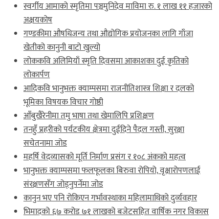
स्वर्गीय आमाको स्मृतिमा पञ्चमुनिदेव माविमा रु. १ लाख ११ हजारको
अक्षयकोष
गण्डकीमा औषधिजन्य तथा औद्योगिक प्रयोजनका लागि गाँजा
खेतीको कानुनी बाटो खुल्यो
लोककवि अलिमियाँ स्मृति दिवसमा आकाशका दुई कृतिको
लोकार्पण
आदिकवि भानुभक्त क्याम्पसमा राजनीतिशास्त्र शिक्षा र दलको
भूमिका विषयक विचार गोष्ठी
आँबुखैरेनीमा तमु भाषा तथा खेमालिपि प्रशिक्षण
तनहुँ प्रहरीको पर्यटकीय क्षेत्रमा दुईदिने पैदल गस्ती, सुरक्षा
सचेतनामा जोड
महर्षि वेदव्यासको मूर्ति निर्माण प्रसंग र १०८ अंकको महत्व
भानुभक्त क्याम्पसमा फलफूलका बिरुवा रोपियो, वृक्षारोपणलाई
संरक्षणसँग जोड्नुपर्नेमा जोड
कानुन भए पनि रोकिएन गर्भावस्थाका महिलामाथिको दुर्व्यवहार
भिमादको ६७ करोड ७१ लाखको बजेटसहित वार्षिक नगर विकास