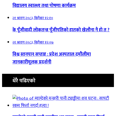
विद्यालय स्वास्थ्य तथा पोषणा कार्यक्रम
२१ श्रावण २०८३, बिहीबार १२:१०
के पूँजीवादी लोकतन्त्र पूँजीपतिको हातको खेलौना नै हो त ?
२१ श्रावण २०८३, बिहीबार १२:०७
विश्व स्तनपान सप्ताह : प्रदेश अस्पताल दमौलीमा
जानकारीमूलक प्रदर्शनी
धेरै पढिएको