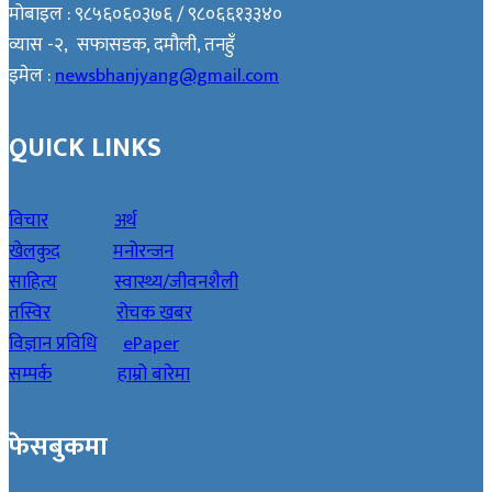
मोबाइल : ९८५६०६०३७६ / ९८०६६१३३४०
व्यास -२, सफासडक, दमौली, तनहुँ
इमेल :
newsbhanjyang@gmail.com
QUICK LINKS
विचार
अर्थ
खेलकुद
मनोरन्जन
साहित्य
स्वास्थ्य/जीवनशैली
तस्विर
रोचक खबर
विज्ञान प्रविधि
ePaper
सम्पर्क
हाम्रो बारेमा
फेसबुकमा