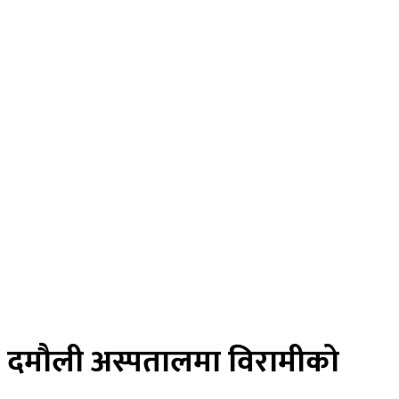
राजनीति
विचार
अर्थ
मनोरन्जन
स्वास्थ्य
खेलकुद
साहित्य
तस्विर
रोचक खबर
विज्ञान प्रविधि
भिडियाे
ePaper
दमौली अस्पतालमा विरामीको