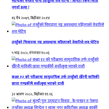
म्याग्देको मनहरी पानी ट्याङ्कीमा शव घट्ना : सापटी रकम फिर्ता
नगर्दा हत्या !
१६ चैत्र २०७९, बिहीबार २०:१४
तनहुँको भिमादमा नग्न अवस्थामा महिलाको वेवारिसे शव भेटिय
५ भाद्र २०८०, मंगलवार १०:०६
कक्षा १२ को परीक्षामा सामुदायिक तर्फ तनहुँको खैरेनी माविकी
छात्रा गण्डकीमै सर्वोत्कृष्ट भएको दावी
३२ श्रावण २०८०, बिहीबार ११:२६