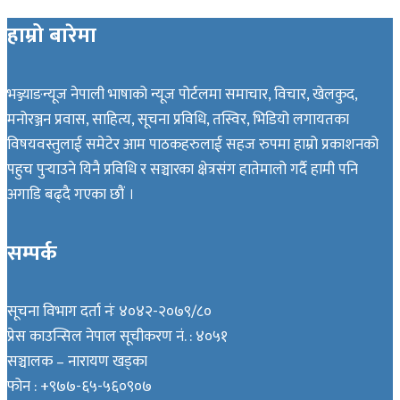
हाम्रो बारेमा
भञ्ज्याङन्यूज नेपाली भाषाको न्यूज पोर्टलमा समाचार, विचार, खेलकुद,
मनोरञ्जन प्रवास, साहित्य, सूचना प्रविधि, तस्विर, भिडियो लगायतका
विषयवस्तुलाई समेटेर आम पाठकहरुलाई सहज रुपमा हाम्रो प्रकाशनको
पहुच पुर्‍याउने यिनै प्रविधि र सञ्चारका क्षेत्रसंग हातेमालो गर्दै हामी पनि
अगाडि बढ्दै गएका छौं ।
सम्पर्क
सूचना विभाग दर्ता नंः ४०४२-२०७९/८०
प्रेस काउन्सिल नेपाल सूचीकरण नं. : ४०५१
सञ्चालक – नारायण खड्का
फोन : +९७७-६५-५६०९०७