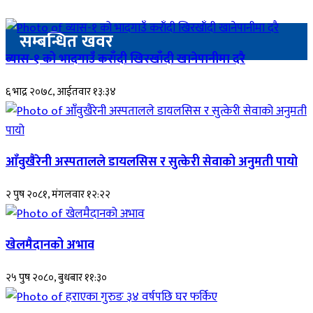
सम्बन्धित खवर
व्यास-१ को भादगाउँ कराँदी खिरखाँदी खानेपानीमा दरै
६ भाद्र २०७८, आईतवार १३:३४
आँवुखैरेनी अस्पतालले डायलसिस र सुत्केरी सेवाको अनुमती पायो
२ पुष २०८१, मंगलवार १२:२२
खेलमैदानको अभाव
२५ पुष २०८०, बुधबार ११:३०