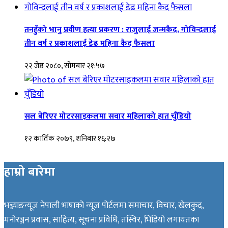
तनहुँको भानु प्रवीण हत्या प्रकरण : राजुलाई जन्मकैद, गोविन्दलाई
तीन वर्ष र प्रकाशलाई डेढ महिना कैद फैसला
२२ जेष्ठ २०८०, सोमबार २१:५७
सल बेरिएर मोटरसाइकलमा सवार महिलाको हात चुँडियो
१२ कार्तिक २०७९, शनिबार १६:२७
हाम्रो बारेमा
भञ्ज्याङन्यूज नेपाली भाषाको न्यूज पोर्टलमा समाचार, विचार, खेलकुद,
मनोरञ्जन प्रवास, साहित्य, सूचना प्रविधि, तस्विर, भिडियो लगायतका