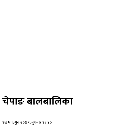
विचार
अर्थ
मनोरन्जन
स्वास्थ्य
खेलकुद
साहित्य
तस्विर
रोचक खबर
विज्ञान प्रविधि
भिडियाे
ePaper
चेपाङ बालबालिका
१७ फाल्गुन २०७९, बुधबार १२:१०