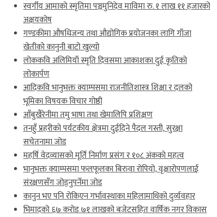
स्वर्गीय आमाको स्मृतिमा पञ्चमुनिदेव माविमा रु. १ लाख ११ हजारको
अक्षयकोष
गण्डकीमा औषधिजन्य तथा औद्योगिक प्रयोजनका लागि गाँजा
खेतीको कानुनी बाटो खुल्यो
लोककवि अलिमियाँ स्मृति दिवसमा आकाशका दुई कृतिको
लोकार्पण
आदिकवि भानुभक्त क्याम्पसमा राजनीतिशास्त्र शिक्षा र दलको
भूमिका विषयक विचार गोष्ठी
आँबुखैरेनीमा तमु भाषा तथा खेमालिपि प्रशिक्षण
तनहुँ प्रहरीको पर्यटकीय क्षेत्रमा दुईदिने पैदल गस्ती, सुरक्षा
सचेतनामा जोड
महर्षि वेदव्यासको मूर्ति निर्माण प्रसंग र १०८ अंकको महत्व
भानुभक्त क्याम्पसमा फलफूलका बिरुवा रोपियो, वृक्षारोपणलाई
संरक्षणसँग जोड्नुपर्नेमा जोड
कानुन भए पनि रोकिएन गर्भावस्थाका महिलामाथिको दुर्व्यवहार
भिमादको ६७ करोड ७१ लाखको बजेटसहित वार्षिक नगर विकास