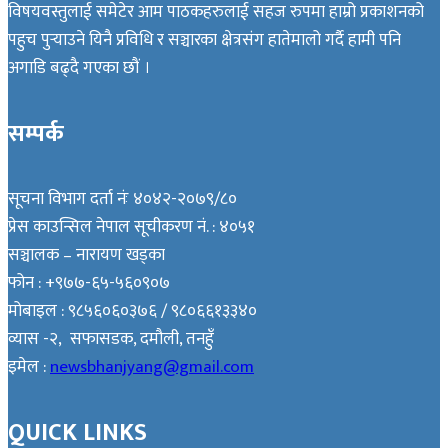
विषयवस्तुलाई समेटेर आम पाठकहरुलाई सहज रुपमा हाम्रो प्रकाशनको
पहुच पुर्‍याउने यिनै प्रविधि र सञ्चारका क्षेत्रसंग हातेमालो गर्दै हामी पनि
अगाडि बढ्दै गएका छौं ।
सम्पर्क
सूचना विभाग दर्ता नंः ४०४२-२०७९/८०
प्रेस काउन्सिल नेपाल सूचीकरण नं. : ४०५१
सञ्चालक – नारायण खड्का
फोन : +९७७-६५-५६०९०७
मोबाइल : ९८५६०६०३७६ / ९८०६६१३३४०
व्यास -२, सफासडक, दमौली, तनहुँ
इमेल :
newsbhanjyang@gmail.com
QUICK LINKS