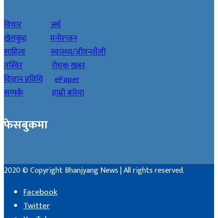
विचार
अर्थ
खेलकुद
मनोरन्जन
साहित्य
स्वास्थ्य/जीवनशैली
तस्विर
रोचक खबर
विज्ञान प्रविधि
ePaper
सम्पर्क
हाम्रो बारेमा
फेसबुकमा
2020 © Copyright Bhanjyang News | All rights reserved.
Facebook
Twitter