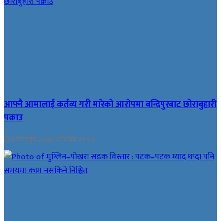
आफ्नै आमालाई कर्तव्य गरी मारेको आरोपमा बन्दिपुरबाट छोराबुहारी
पक्राउ
१ फाल्गुन २०७९, सोमबार १९:०४