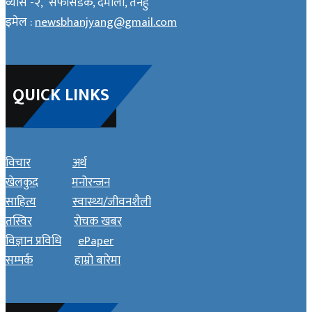
व्यास -२, सफासडक, दमौली, तनहुँ
इमेल :
newsbhanjyang@gmail.com
QUICK LINKS
विचार
अर्थ
खेलकुद
मनोरन्जन
साहित्य
स्वास्थ्य/जीवनशैली
तस्विर
रोचक खबर
विज्ञान प्रविधि
ePaper
सम्पर्क
हाम्रो बारेमा