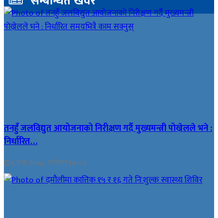
सम्बन्धित खवर
तनहुँ जलविद्युत आयोजनाको निरीक्षण गर्दै मुख्यमन्त्री पोख्रेलले भने :
निर्धारित…
८ माघ २०७८, शनिबार १७:०४