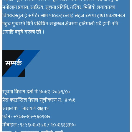
मनोरञ्जन प्रवास, साहित्य, सूचना प्रविधि, तस्विर, भिडियो लगायतका
विषयवस्तुलाई समेटेर आम पाठकहरुलाई सहज रुपमा हाम्रो प्रकाशनको
पहुच पुर्‍याउने यिनै प्रविधि र सञ्चारका क्षेत्रसंग हातेमालो गर्दै हामी पनि
अगाडि बढ्दै गएका छौं ।
सम्पर्क
सूचना विभाग दर्ता नंः ४०४२-२०७९/८०
प्रेस काउन्सिल नेपाल सूचीकरण नं. : ४०५१
सञ्चालक – नारायण खड्का
फोन : +९७७-६५-५६०९०७
मोबाइल : ९८५६०६०३७६ / ९८०६६१३३४०