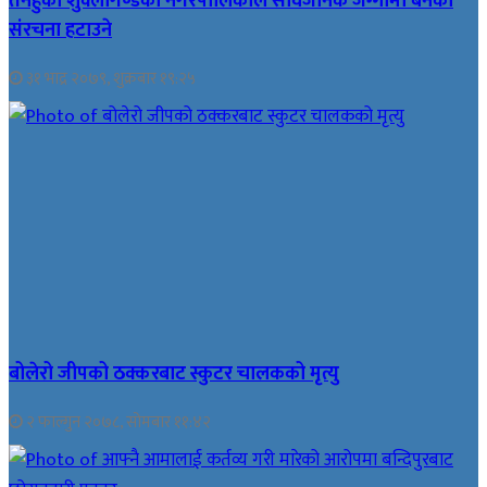
तनहुँको शुक्लागण्डकी नगरपालिकाले सार्वजनिक जग्गामा बनेका
संरचना हटाउने
३१ भाद्र २०७९, शुक्रबार १९:२५
बोलेरो जीपको ठक्करबाट स्कुटर चालकको मृत्यु
२ फाल्गुन २०७८, सोमबार ११:४२