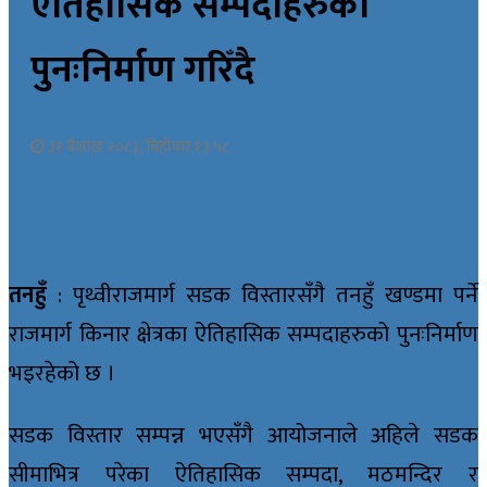
ऐतिहासिक सम्पदाहरुको
पुनःनिर्माण गरिँदै
३१ बैशाख २०८३, बिहीबार १३:५८
तनहुँ
: पृथ्वीराजमार्ग सडक विस्तारसँगै तनहुँ खण्डमा पर्ने
राजमार्ग किनार क्षेत्रका ऐतिहासिक सम्पदाहरुको पुनःनिर्माण
भइरहेको छ ।
सडक विस्तार सम्पन्न भएसँगै आयोजनाले अहिले सडक
सीमाभित्र परेका ऐतिहासिक सम्पदा, मठमन्दिर र