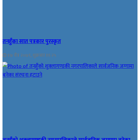
तनहुँका सात पत्रकार पुरस्कृत
१७ चैत्र २०७९, शुक्रबार ११:२५