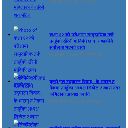
५ भाद्र २०८०, मंगलवार १०:०६
कक्षा १२ को परीक्षामा सामुदायिक तर्फ
तनहुँको खैरेनी माविकी छात्रा गण्डकीमै
सर्वोत्कृष्ट भएको दावी
३२ श्रावण २०८०, बिहीबार ११:२६
बुल्दी पुल उद्घाटन विवाद : के भन्छन् त
नेकपा तनहुँका अध्यक्ष सिग्देल र व्यास नगर
कमिटीका अध्यक्ष कार्की
१७ मंसिर २०७७, बुधबार २१:३९