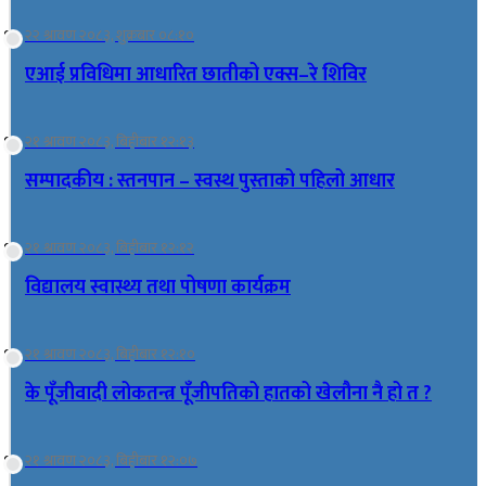
२२ श्रावण २०८३, शुक्रबार ०८:१०
एआई प्रविधिमा आधारित छातीको एक्स–रे शिविर
२१ श्रावण २०८३, बिहीबार १२:१३
सम्पादकीय : स्तनपान – स्वस्थ पुस्ताको पहिलो आधार
२१ श्रावण २०८३, बिहीबार १२:१२
विद्यालय स्वास्थ्य तथा पोषणा कार्यक्रम
२१ श्रावण २०८३, बिहीबार १२:१०
के पूँजीवादी लोकतन्त्र पूँजीपतिको हातको खेलौना नै हो त ?
२१ श्रावण २०८३, बिहीबार १२:०७