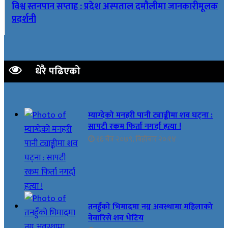
विश्व स्तनपान सप्ताह : प्रदेश अस्पताल दमौलीमा जानकारीमूलक
प्रदर्शनी
धेरै पढिएको
म्याग्देको मनहरी पानी ट्याङ्कीमा शव घट्ना :
सापटी रकम फिर्ता नगर्दा हत्या !
१६ चैत्र २०७९, बिहीबार २०:१४
तनहुँको भिमादमा नग्न अवस्थामा महिलाको
वेवारिसे शव भेटिय