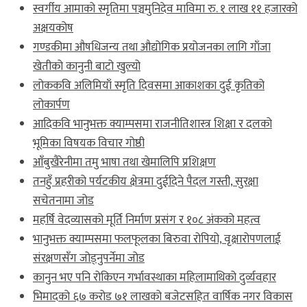
स्वर्गीय आमाको स्मृतिमा पञ्चमुनिदेव माविमा रु. १ लाख ११ हजारको
अक्षयकोष
गण्डकीमा औषधिजन्य तथा औद्योगिक प्रयोजनका लागि गाँजा
खेतीको कानुनी बाटो खुल्यो
लोककवि अलिमियाँ स्मृति दिवसमा आकाशका दुई कृतिको
लोकार्पण
आदिकवि भानुभक्त क्याम्पसमा राजनीतिशास्त्र शिक्षा र दलको
भूमिका विषयक विचार गोष्ठी
आँबुखैरेनीमा तमु भाषा तथा खेमालिपि प्रशिक्षण
तनहुँ प्रहरीको पर्यटकीय क्षेत्रमा दुईदिने पैदल गस्ती, सुरक्षा
सचेतनामा जोड
महर्षि वेदव्यासको मूर्ति निर्माण प्रसंग र १०८ अंकको महत्व
भानुभक्त क्याम्पसमा फलफूलका बिरुवा रोपियो, वृक्षारोपणलाई
संरक्षणसँग जोड्नुपर्नेमा जोड
कानुन भए पनि रोकिएन गर्भावस्थाका महिलामाथिको दुर्व्यवहार
भिमादको ६७ करोड ७१ लाखको बजेटसहित वार्षिक नगर विकास