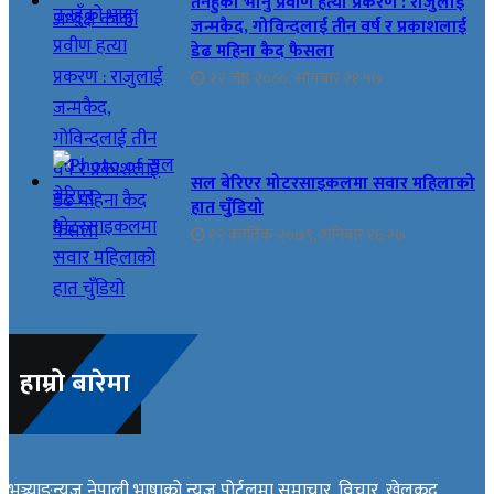
तनहुँको भानु प्रवीण हत्या प्रकरण : राजुलाई
जन्मकैद, गोविन्दलाई तीन वर्ष र प्रकाशलाई
डेढ महिना कैद फैसला
२२ जेष्ठ २०८०, सोमबार २१:५७
सल बेरिएर मोटरसाइकलमा सवार महिलाको
हात चुँडियो
१२ कार्तिक २०७९, शनिबार १६:२७
हाम्रो बारेमा
भञ्ज्याङन्यूज नेपाली भाषाको न्यूज पोर्टलमा समाचार, विचार, खेलकुद,