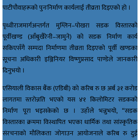
पाटीपौवाहरूको पुनःनिर्माण कार्यलाई तीव्रता दिइएको हो ।
पृथ्वीराजमार्गअन्तर्गत मुग्लिन–पोखरा सडक विस्तारको
पूर्वीखण्ड (आँबुखैरेनी–जामुने) को सडक निर्माण कार्य
सकिएसँगै सम्पदा निर्माणमा तीव्रता दिइएको पूर्वी खण्डका
सूचना अधिकारी इञ्जिनियर विष्णुप्रसाद पाण्डेले जानकारी
दिनुभयो ।
एसियाली विकास बैंक (एडिबी) को करिब रु छ अर्ब ३१ करोड
लागतमा स्तरोन्नति भएको यस ४१ किलोमिटर सडकको
निर्माण पूरा भइसकेको छ । उहाँले भन्नुभयो, “सडक
विस्तारका क्रममा विस्थापित भएका धार्मिक तथा सांस्कृतिक
संरचनाको मौलिकता जोगाउन आयोजनाले करिब रु दुई