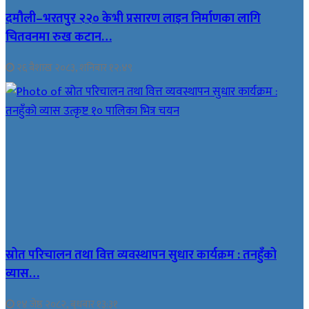
दमौली–भरतपुर २२० केभी प्रसारण लाइन निर्माणका लागि
चितवनमा रुख कटान…
२६ बैशाख २०८३, शनिबार १२:४९
स्रोत परिचालन तथा वित्त व्यवस्थापन सुधार कार्यक्रम : तनहुँको
व्यास…
१४ जेष्ठ २०८२, बुधबार १३:३१