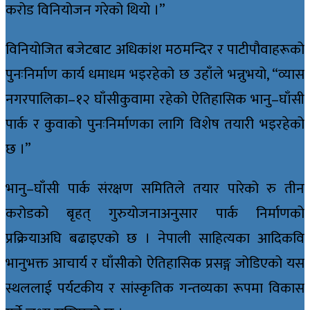
करोड विनियोजन गरेको थियो ।”
विनियोजित बजेटबाट अधिकांश मठमन्दिर र पाटीपौवाहरूको
पुनःनिर्माण कार्य धमाधम भइरहेको छ उहाँले भन्नुभयो, “व्यास
नगरपालिका–१२ घाँसीकुवामा रहेको ऐतिहासिक भानु–घाँसी
पार्क र कुवाको पुनःनिर्माणका लागि विशेष तयारी भइरहेको
छ ।”
भानु–घाँसी पार्क संरक्षण समितिले तयार पारेको रु तीन
करोडको बृहत् गुरुयोजनाअनुसार पार्क निर्माणको
प्रक्रियाअघि बढाइएको छ । नेपाली साहित्यका आदिकवि
भानुभक्त आचार्य र घाँसीको ऐतिहासिक प्रसङ्ग जोडिएको यस
स्थललाई पर्यटकीय र सांस्कृतिक गन्तव्यका रूपमा विकास