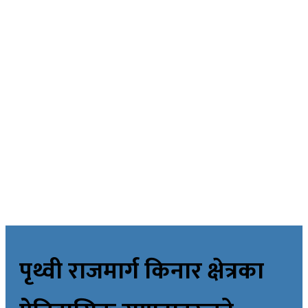
विचार
अर्थ
मनोरन्जन
स्वास्थ्य
खेलकुद
साहित्य
तस्विर
रोचक खबर
विज्ञान प्रविधि
भिडियाे
ePaper
पृथ्वी राजमार्ग किनार क्षेत्रका