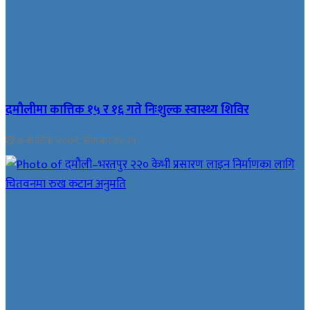
दमौलीमा कात्तिक १५ र १६ गते निःशुल्क स्वास्थ्य शिविर
७ कार्तिक २०७९, सोमबार १२:३५