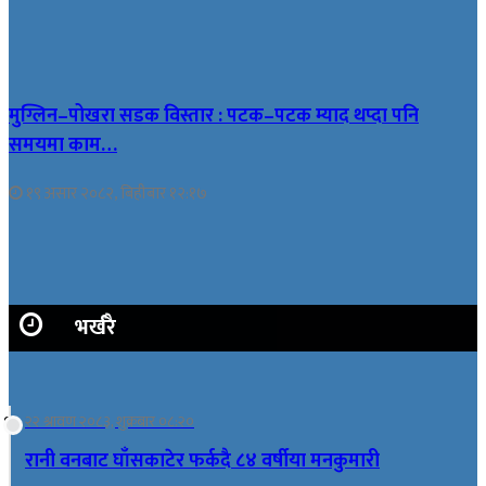
मुग्लिन–पोखरा सडक विस्तार : पटक–पटक म्याद थप्दा पनि
समयमा काम…
१९ असार २०८२, बिहीबार १२:१७
भर्खरै
२२ श्रावण २०८३, शुक्रबार ०८:२०
रानी वनबाट घाँसकाटेर फर्कदै ८४ वर्षीया मनकुमारी